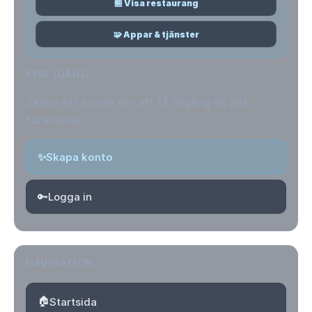
🏪 Visa restaurang
🧩 Appar & tjänster
KOM IGÅNG
Skapa ett konto för att få tillgång till alla
funktioner.
✨
Skapa konto
🔑
Logga in
NAVIGATION
🏠
Startsida