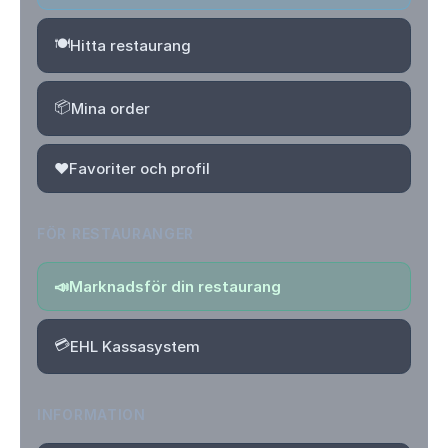
🍽️
Hitta restaurang
📦
Mina order
❤️
Favoriter och profil
FÖR RESTAURANGER
📣
Marknadsför din restaurang
💳
EHL Kassasystem
INFORMATION