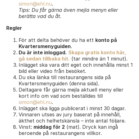
simon@ehl.nu
.
Tips: Du får gärna även mejla menyn eller
berätta vad du åt.
Regler
För att delta behöver du ha ett
konto på
Kvartersmenyguiden
.
Du är inte inloggad.
Skapa gratis konto här,
gå sedan tillbaka hit.
(tar mindre än 1 minut).
Inlägget ska vara ditt eget och innehålla minst 1
bild eller video från besöket.
Du ska länka till restaurangens sida på
Kvartersmenyguiden (denna sida).
Deltagare får gärna mejla aktuell meny eller
kort info om vad som beställdes till
simon@ehl.nu
.
Inlägget ska ligga publicerat i minst 30 dagar.
Vinnaren utses av jury baserat på innehåll,
äkthet och helhetskänsla – inte antal följare.
Vinst:
middag för 2
(mat). Dryck kan ingå
beroende på restaurangens villkor.