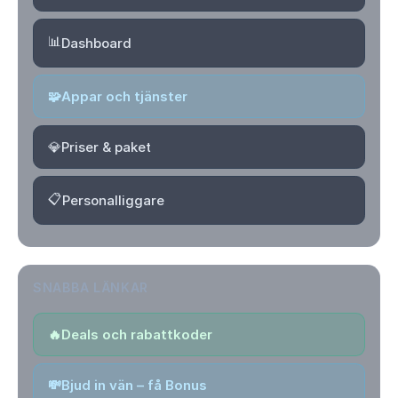
📊
Dashboard
🧩
Appar och tjänster
💎
Priser & paket
📋
Personalliggare
SNABBA LÄNKAR
🔥
Deals och rabattkoder
💸
Bjud in vän – få Bonus