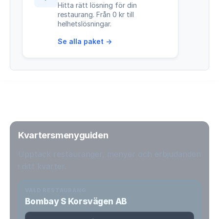
Hitta rätt lösning för din
restaurang. Från 0 kr till
helhetslösningar.
Se alla paket →
Kvartersmenyguiden
Upptäck restauranger, menyer och erbjudanden
i ditt kvarter.
VALD RESTAURANG
Bombay S Korsvägen AB