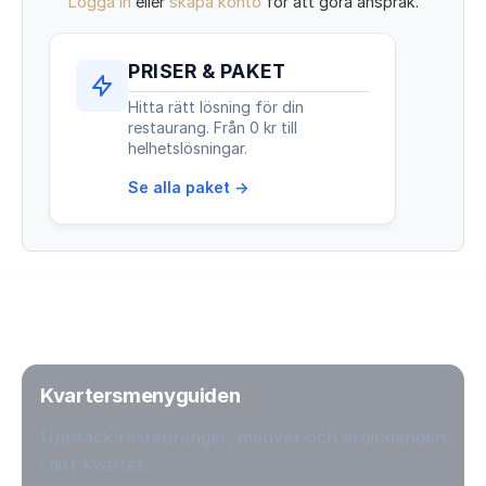
Logga in
eller
skapa konto
för att göra anspråk.
PRISER & PAKET
Hitta rätt lösning för din
restaurang. Från 0 kr till
helhetslösningar.
Se alla paket →
Kvartersmenyguiden
Upptäck restauranger, menyer och erbjudanden
i ditt kvarter.