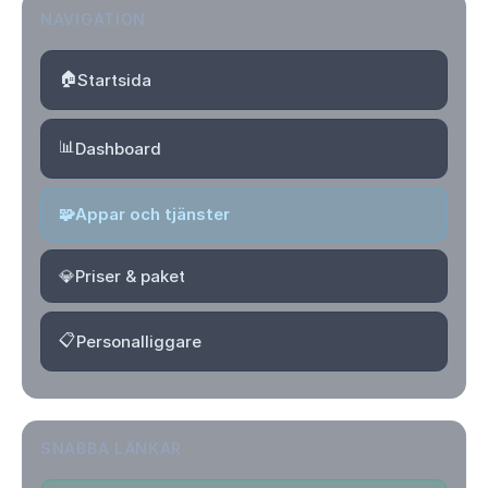
NAVIGATION
🏠
Startsida
📊
Dashboard
🧩
Appar och tjänster
💎
Priser & paket
📋
Personalliggare
SNABBA LÄNKAR