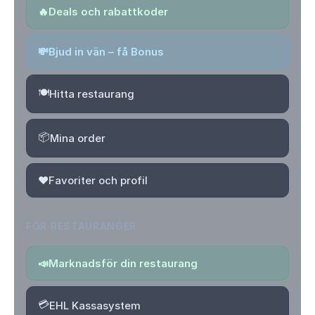
🔥
Deals och rabattkoder
💸
Bjud in vän – få Bonus
🍽️
Hitta restaurang
📦
Mina order
❤️
Favoriter och profil
FÖR RESTAURANGER
📣
Marknadsför din restaurang
💳
EHL Kassasystem