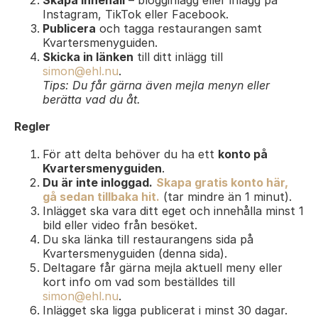
Skapa innehåll
– blogginlägg eller inlägg på
Instagram, TikTok eller Facebook.
Publicera
och tagga restaurangen samt
Kvartersmenyguiden.
Skicka in länken
till ditt inlägg till
simon@ehl.nu
.
Tips: Du får gärna även mejla menyn eller
berätta vad du åt.
Regler
För att delta behöver du ha ett
konto på
Kvartersmenyguiden
.
Du är inte inloggad.
Skapa gratis konto här,
gå sedan tillbaka hit.
(tar mindre än 1 minut).
Inlägget ska vara ditt eget och innehålla minst 1
bild eller video från besöket.
Du ska länka till restaurangens sida på
Kvartersmenyguiden (denna sida).
Deltagare får gärna mejla aktuell meny eller
kort info om vad som beställdes till
simon@ehl.nu
.
Inlägget ska ligga publicerat i minst 30 dagar.