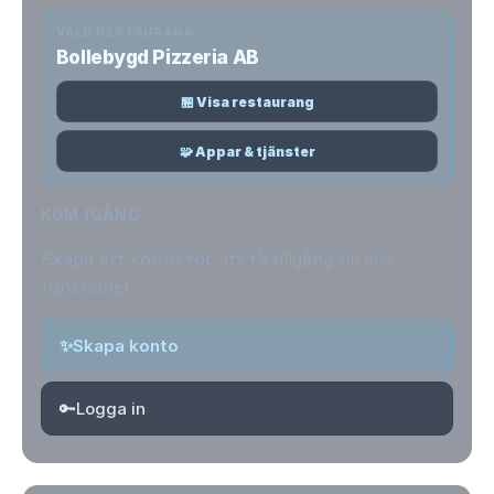
VALD RESTAURANG
Bollebygd Pizzeria AB
🏪 Visa restaurang
🧩 Appar & tjänster
KOM IGÅNG
Skapa ett konto för att få tillgång till alla
funktioner.
✨
Skapa konto
🔑
Logga in