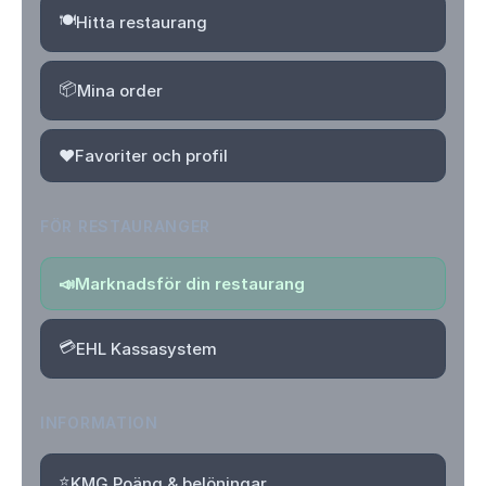
🍽️
Hitta restaurang
📦
Mina order
❤️
Favoriter och profil
FÖR RESTAURANGER
📣
Marknadsför din restaurang
💳
EHL Kassasystem
INFORMATION
⭐
KMG Poäng & belöningar