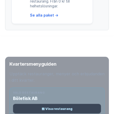
restaurang. Från 0 kr till
helhetslösningar.
Se alla paket →
Kvartersmenyguiden
Upptäck restauranger, menyer och erbjudanden
i ditt kvarter.
VALD RESTAURANG
Bölefisk AB
🏪 Visa restaurang