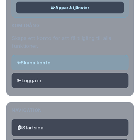
🧩 Appar & tjänster
KOM IGÅNG
Skapa ett konto för att få tillgång till alla
funktioner.
✨
Skapa konto
🔑
Logga in
NAVIGATION
🏠
Startsida