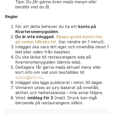
Tips: Du får gärna även mejla menyn eller
berätta vad du åt.
Regler
För att delta behöver du ha ett
konto på
Kvartersmenyguiden
.
Du är inte inloggad.
Skapa gratis konto här,
gå sedan tillbaka hit.
(tar mindre än 1 minut).
Inlägget ska vara ditt eget och innehålla minst 1
bild eller video från besöket.
Du ska länka till restaurangens sida på
Kvartersmenyguiden (denna sida).
Deltagare får gärna mejla aktuell meny eller
kort info om vad som beställdes till
simon@ehl.nu
.
Inlägget ska ligga publicerat i minst 30 dagar.
Vinnaren utses av jury baserat på innehåll,
äkthet och helhetskänsla – inte antal följare.
Vinst:
middag för 2
(mat). Dryck kan ingå
beroende på restaurangens villkor.