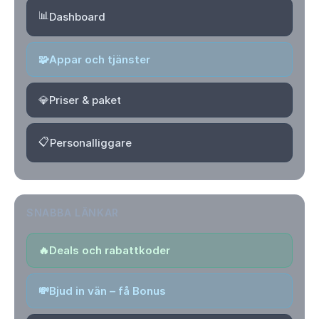
📊
Dashboard
🧩
Appar och tjänster
💎
Priser & paket
📋
Personalliggare
SNABBA LÄNKAR
🔥
Deals och rabattkoder
💸
Bjud in vän – få Bonus