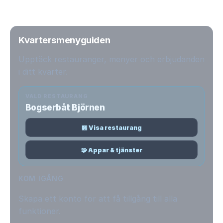
Kvartersmenyguiden
Upptäck restauranger, menyer och erbjudanden
i ditt kvarter.
VALD RESTAURANG
Bogserbåt Björnen
🏪 Visa restaurang
🧩 Appar & tjänster
KOM IGÅNG
Skapa ett konto för att få tillgång till alla
funktioner.