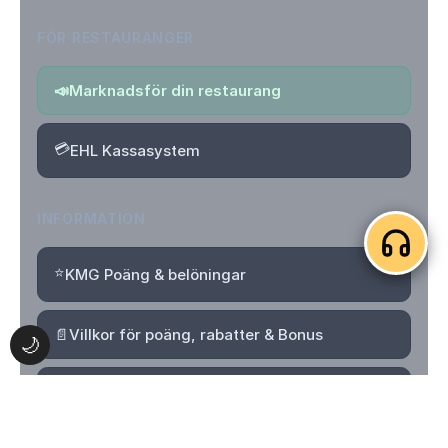
FÖR RESTAURANGER
📣
Marknadsför din restaurang
💳
EHL Kassasystem
INFORMATION
⭐
KMG Poäng & belöningar
📄
Villkor för poäng, rabatter & Bonus
🌙
🔒
Integritetspolicy