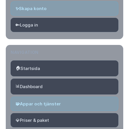
✨
Skapa konto
🔑
Logga in
NAVIGATION
🏠
Startsida
📊
Dashboard
🧩
Appar och tjänster
💎
Priser & paket