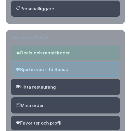
📋
Personalliggare
SNABBA LÄNKAR
🔥
Deals och rabattkoder
💸
Bjud in vän – få Bonus
🍽️
Hitta restaurang
📦
Mina order
❤️
Favoriter och profil