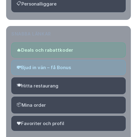
📋
Personalliggare
SNABBA LÄNKAR
🔥
Deals och rabattkoder
💸
Bjud in vän – få Bonus
🍽️
Hitta restaurang
📦
Mina order
❤️
Favoriter och profil