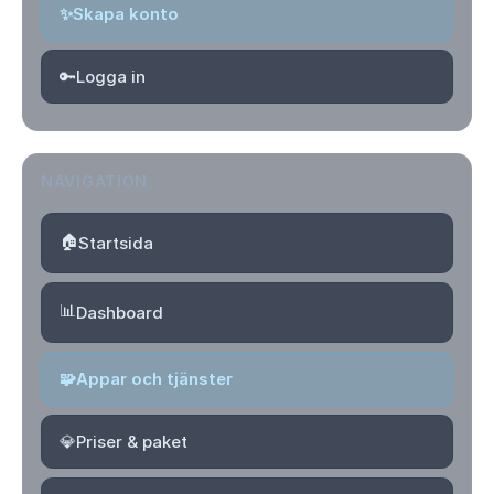
✨
Skapa konto
🔑
Logga in
NAVIGATION
🏠
Startsida
📊
Dashboard
🧩
Appar och tjänster
💎
Priser & paket