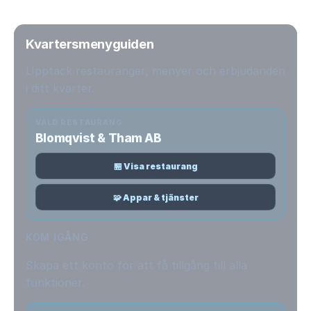
Kvartersmenyguiden
Upptäck restauranger, menyer och erbjudanden
i ditt kvarter.
VALD RESTAURANG
Blomqvist & Tham AB
🏪 Visa restaurang
🧩 Appar & tjänster
KOM IGÅNG
Skapa ett konto för att få tillgång till alla
funktioner.