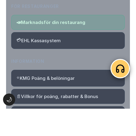
FÖR RESTAURANGER
📣
Marknadsför din restaurang
💳
EHL Kassasystem
INFORMATION
⭐
KMG Poäng & belöningar
📄
Villkor för poäng, rabatter & Bonus
🌙
🔒
Integritetspolicy