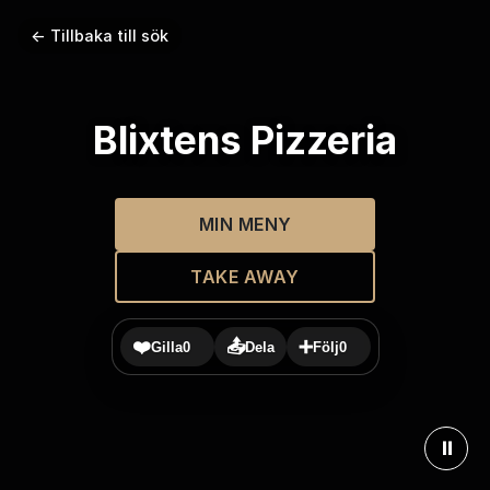
← Tillbaka till sök
Blixtens Pizzeria
MIN MENY
TAKE AWAY
❤️
📤
➕
Gilla
0
Dela
Följ
0
⏸