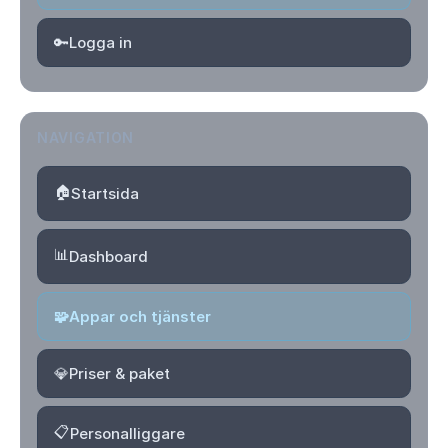
🔑
Logga in
NAVIGATION
🏠
Startsida
📊
Dashboard
🧩
Appar och tjänster
💎
Priser & paket
📋
Personalliggare