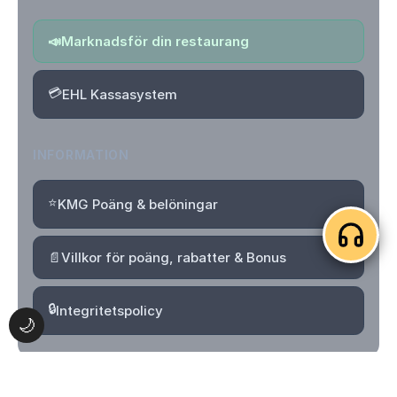
📣
Marknadsför din restaurang
💳
EHL Kassasystem
INFORMATION
⭐
KMG Poäng & belöningar
📄
Villkor för poäng, rabatter & Bonus
🔒
Integritetspolicy
🌙