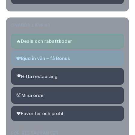
SNABBA LÄNKAR
🔥
Deals och rabattkoder
💸
Bjud in vän – få Bonus
🍽️
Hitta restaurang
📦
Mina order
❤️
Favoriter och profil
FÖR RESTAURANGER