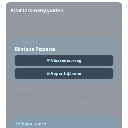
Kvartersmenyguiden
Upptäck restauranger, menyer och erbjudanden
i ditt kvarter.
VALD RESTAURANG
Blixtens Pizzeria
🏪 Visa restaurang
🧩 Appar & tjänster
KOM IGÅNG
Skapa ett konto för att få tillgång till alla
funktioner.
✨
Skapa konto