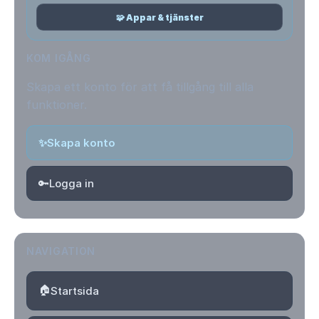
🧩 Appar & tjänster
KOM IGÅNG
Skapa ett konto för att få tillgång till alla
funktioner.
✨
Skapa konto
🔑
Logga in
NAVIGATION
🏠
Startsida