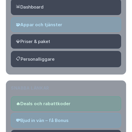
📊
Dashboard
🧩
Appar och tjänster
💎
Priser & paket
📋
Personalliggare
SNABBA LÄNKAR
🔥
Deals och rabattkoder
💸
Bjud in vän – få Bonus