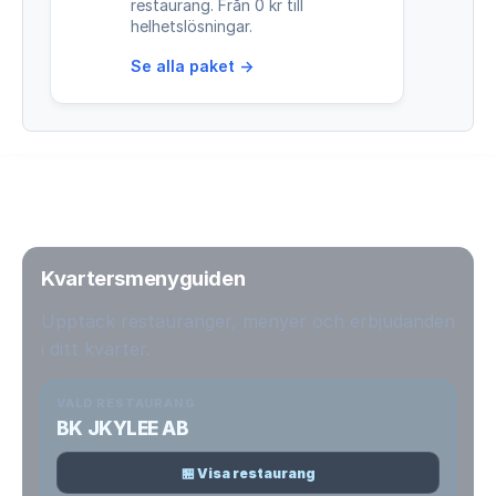
restaurang. Från 0 kr till
helhetslösningar.
Se alla paket →
Kvartersmenyguiden
Upptäck restauranger, menyer och erbjudanden
i ditt kvarter.
VALD RESTAURANG
BK JKYLEE AB
🏪 Visa restaurang