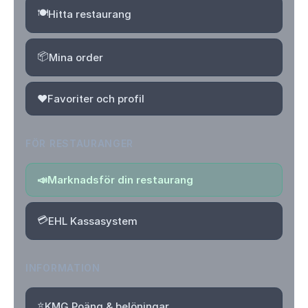
🍽️
Hitta restaurang
📦
Mina order
❤️
Favoriter och profil
FÖR RESTAURANGER
📣
Marknadsför din restaurang
💳
EHL Kassasystem
INFORMATION
⭐
KMG Poäng & belöningar