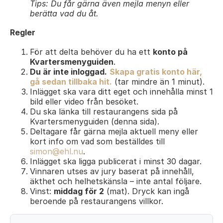
Tips: Du får gärna även mejla menyn eller
berätta vad du åt.
Regler
För att delta behöver du ha ett
konto på
Kvartersmenyguiden
.
Du är inte inloggad.
Skapa gratis konto här,
gå sedan tillbaka hit.
(tar mindre än 1 minut).
Inlägget ska vara ditt eget och innehålla minst 1
bild eller video från besöket.
Du ska länka till restaurangens sida på
Kvartersmenyguiden (denna sida).
Deltagare får gärna mejla aktuell meny eller
kort info om vad som beställdes till
simon@ehl.nu
.
Inlägget ska ligga publicerat i minst 30 dagar.
Vinnaren utses av jury baserat på innehåll,
äkthet och helhetskänsla – inte antal följare.
Vinst:
middag för 2
(mat). Dryck kan ingå
beroende på restaurangens villkor.