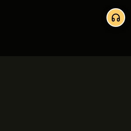
Kvartersmenyguiden
Upptäck restauranger, menyer och erbjudanden
i ditt kvarter.
VALD RESTAURANG
bjtest2