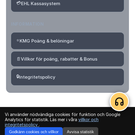
💳
EHL Kassasystem
INFORMATION
⭐
KMG Poäng & belöningar
📄
Villkor för poäng, rabatter & Bonus
🔒
Integritetspolicy
Vi använder nödvändiga cookies för funktion och Google
© 2026 Kvartersmenyguiden. Alla rättigheter förbehållna.
Analytics för statistik. Läs mer i våra
villkor och
integritetspolicy
.
Logga in
Skapa konto
Godkänn cookies och villkor
Avvisa statistik