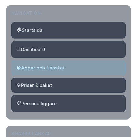
NAVIGATION
🏠
Startsida
📊
Dashboard
🧩
Appar och tjänster
💎
Priser & paket
📋
Personalliggare
SNABBA LÄNKAR