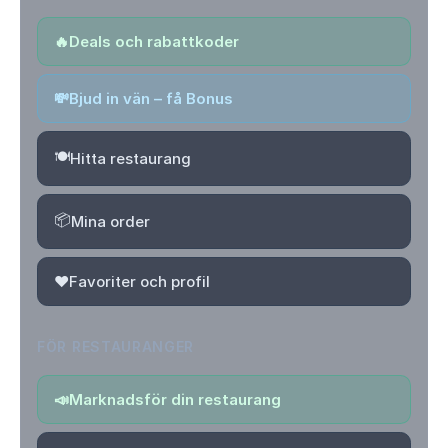
🔥
Deals och rabattkoder
💸
Bjud in vän – få Bonus
🍽️
Hitta restaurang
📦
Mina order
❤️
Favoriter och profil
FÖR RESTAURANGER
📣
Marknadsför din restaurang