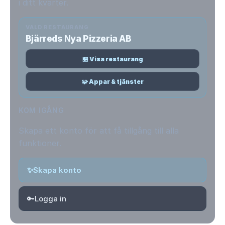
i ditt kvarter.
VALD RESTAURANG
Bjärreds Nya Pizzeria AB
🏪 Visa restaurang
🧩 Appar & tjänster
KOM IGÅNG
Skapa ett konto för att få tillgång till alla
funktioner.
✨
Skapa konto
🔑
Logga in