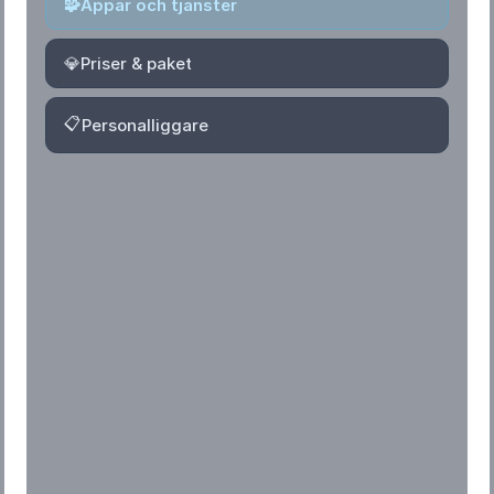
🧩
Appar och tjänster
💎
Priser & paket
📋
Personalliggare