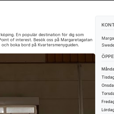
KONT
köping. En populär destination för dig som
Marga
oint of interest. Besök oss på Margaretagatan
y och boka bord på Kvartersmenyguiden.
Swed
ÖPPE
Månd
Tisda
Onsda
Torsd
Freda
Lörda