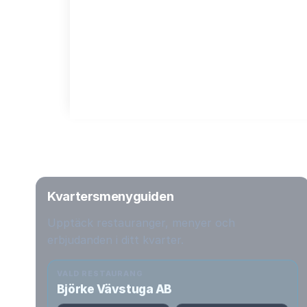
Kvartersmenyguiden
Upptäck restauranger, menyer och
erbjudanden i ditt kvarter.
VALD RESTAURANG
Björke Vävstuga AB