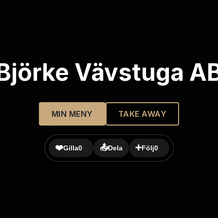
Björke Vävstuga A
MIN MENY
TAKE AWAY
❤️
📤
➕
Gilla
0
Dela
Följ
0