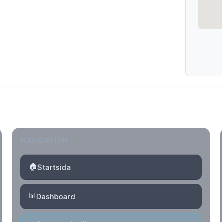
NAVIGATION
🏠
Startsida
📊
Dashboard