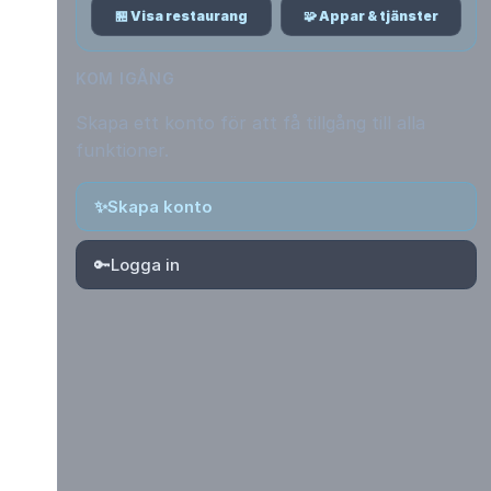
🏪 Visa restaurang
🧩 Appar & tjänster
KOM IGÅNG
Skapa ett konto för att få tillgång till alla
funktioner.
✨
Skapa konto
🔑
Logga in