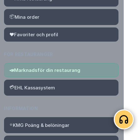
📦
Mina order
❤️
Favoriter och profil
FÖR RESTAURANGER
📣
Marknadsför din restaurang
💳
EHL Kassasystem
INFORMATION
⭐
KMG Poäng & belöningar