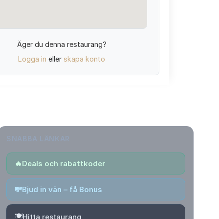
Äger du denna restaurang?
Logga in
eller
skapa konto
SNABBA LÄNKAR
🔥
Deals och rabattkoder
💸
Bjud in vän – få Bonus
🍽️
Hitta restaurang