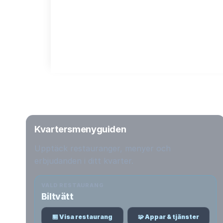
Kvartersmenyguiden
Upptäck restauranger, menyer och
erbjudanden i ditt kvarter.
VALD RESTAURANG
Biltvätt
🏪 Visa restaurang
🧩 Appar & tjänster