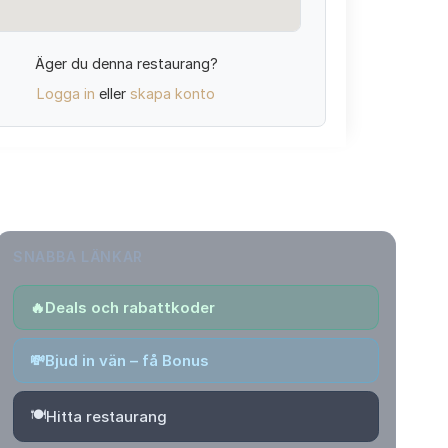
Äger du denna restaurang?
Logga in
eller
skapa konto
SNABBA LÄNKAR
🔥
Deals och rabattkoder
💸
Bjud in vän – få Bonus
🍽️
Hitta restaurang