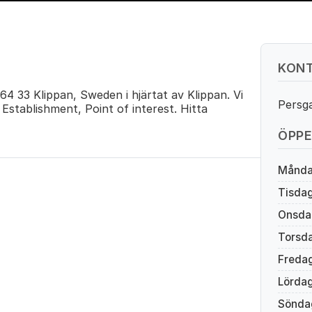
KONT
4 33 Klippan, Sweden i hjärtat av Klippan. Vi
Persg
stablishment, Point of interest. Hitta
ÖPPE
Månd
Tisda
Onsda
Torsd
Freda
Lörda
Sönda