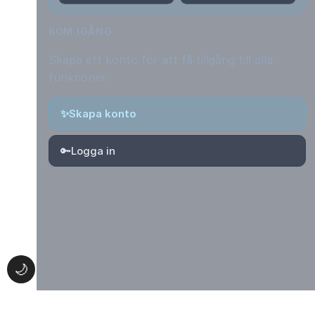
KOM IGÅNG
Skapa ett konto för att få tillgång till alla
funktioner.
✨
Skapa konto
🔑
Logga in
🌙