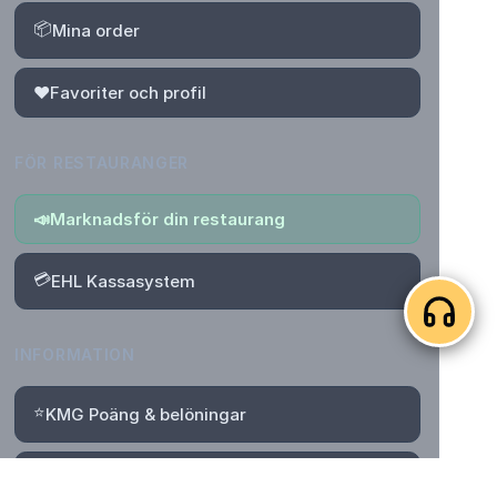
📦
Mina order
❤️
Favoriter och profil
FÖR RESTAURANGER
📣
Marknadsför din restaurang
💳
EHL Kassasystem
INFORMATION
⭐
KMG Poäng & belöningar
📄
Villkor för poäng, rabatter & Bonus