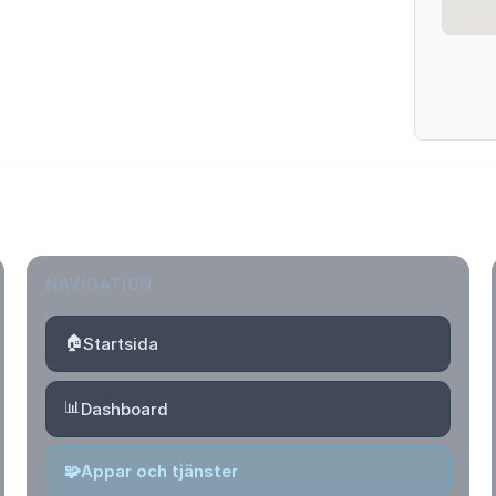
NAVIGATION
🏠
Startsida
📊
Dashboard
🧩
Appar och tjänster