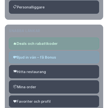
📋
Personalliggare
SNABBA LÄNKAR
🔥
Deals och rabattkoder
💸
Bjud in vän – få Bonus
🍽️
Hitta restaurang
📦
Mina order
❤️
Favoriter och profil