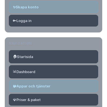
✨
Skapa konto
🔑
Logga in
NAVIGATION
🏠
Startsida
📊
Dashboard
🧩
Appar och tjänster
💎
Priser & paket