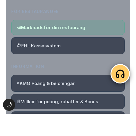
FÖR RESTAURANGER
📣
Marknadsför din restaurang
💳
EHL Kassasystem
INFORMATION
⭐
KMG Poäng & belöningar
📄
Villkor för poäng, rabatter & Bonus
🌙
🔒
Integritetspolicy