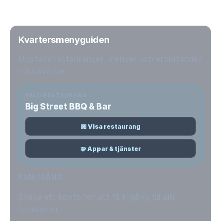
Kvartersmenyguiden
Upptäck restauranger, menyer och erbjudanden
i ditt kvarter.
VALD RESTAURANG
Big Street BBQ & Bar
🏪 Visa restaurang
🧩 Appar & tjänster
KOM IGÅNG
Skapa ett konto för att få tillgång till alla
funktioner.