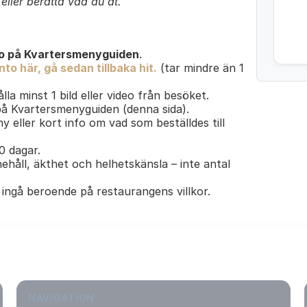
ller berätta vad du åt.
o på Kvartersmenyguiden
.
to här, gå sedan tillbaka hit.
(tar mindre än 1
lla minst 1 bild eller video från besöket.
 på Kvartersmenyguiden (denna sida).
y eller kort info om vad som beställdes till
30 dagar.
ehåll, äkthet och helhetskänsla – inte antal
ingå beroende på restaurangens villkor.
NAVIGATION