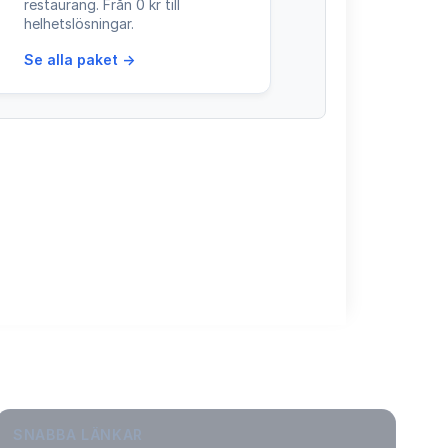
restaurang. Från 0 kr till
helhetslösningar.
Se alla paket →
SNABBA LÄNKAR