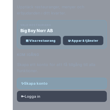
Upptäck restauranger, menyer och
erbjudanden i ditt kvarter.
VALD RESTAURANG
Big Boy Norr AB
🏪 Visa restaurang
🧩 Appar & tjänster
KOM IGÅNG
Skapa ett konto för att få tillgång till alla
funktioner.
✨
Skapa konto
🔑
Logga in