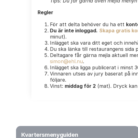
Tips: Du får gärna även mejla menyn e
Regler
För att delta behöver du ha ett
kont
Du är inte inloggad.
Skapa gratis kon
minut).
Inlägget ska vara ditt eget och innehå
Du ska länka till restaurangens sida
Deltagare får gärna mejla aktuell men
simon@ehl.nu
.
Inlägget ska ligga publicerat i minst 
Vinnaren utses av jury baserat på inn
följare.
Vinst:
middag för 2
(mat). Dryck kan 
Kvartersmenyguiden