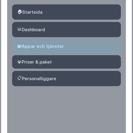
🏠
Startsida
📊
Dashboard
🧩
Appar och tjänster
💎
Priser & paket
📋
Personalliggare