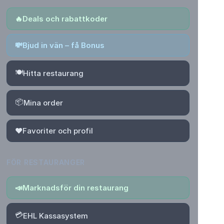
🔥
Deals och rabattkoder
💸
Bjud in vän – få Bonus
🍽️
Hitta restaurang
📦
Mina order
❤️
Favoriter och profil
FÖR RESTAURANGER
📣
Marknadsför din restaurang
💳
EHL Kassasystem