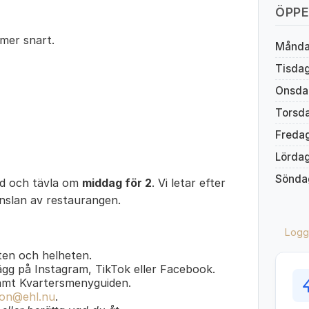
ÖPPE
mer snart.
Månd
Tisda
Onsda
Torsd
Freda
Lörda
Sönda
ed och tävla om
middag för 2
. Vi letar efter
änslan av restaurangen.
Logg
en och helheten.
lägg på Instagram, TikTok eller Facebook.
amt Kvartersmenyguiden.
on@ehl.nu
.