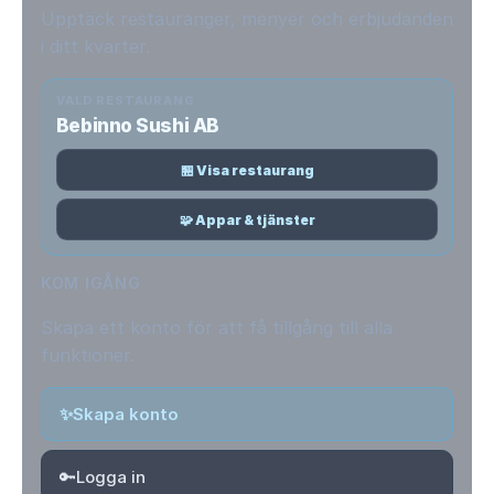
Upptäck restauranger, menyer och erbjudanden
i ditt kvarter.
VALD RESTAURANG
Bebinno Sushi AB
🏪 Visa restaurang
🧩 Appar & tjänster
KOM IGÅNG
Skapa ett konto för att få tillgång till alla
funktioner.
✨
Skapa konto
🔑
Logga in