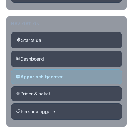
NAVIGATION
🏠
Startsida
📊
Dashboard
🧩
Appar och tjänster
💎
Priser & paket
📋
Personalliggare