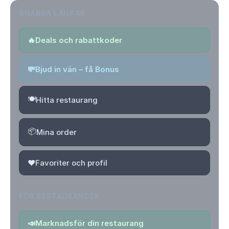
SNABBA LÄNKAR
🔥
Deals och rabattkoder
💸
Bjud in vän – få Bonus
🍽️
Hitta restaurang
📦
Mina order
❤️
Favoriter och profil
FÖR RESTAURANGER
📣
Marknadsför din restaurang