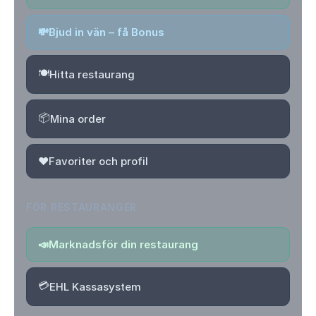
💸
Bjud in vän – få Bonus
🍽️
Hitta restaurang
📦
Mina order
❤️
Favoriter och profil
FÖR RESTAURANGER
📣
Marknadsför din restaurang
💳
EHL Kassasystem