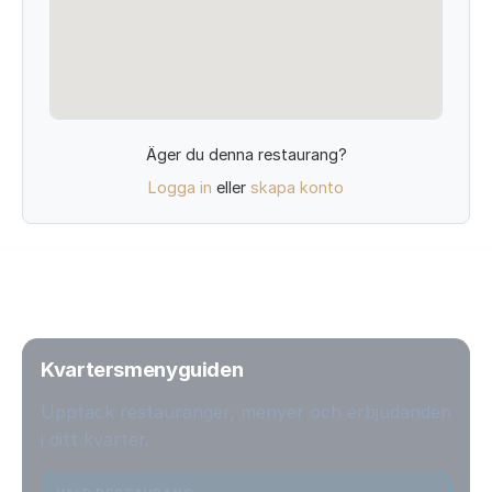
Äger du denna restaurang?
Logga in
eller
skapa konto
Kvartersmenyguiden
Upptäck restauranger, menyer och erbjudanden
i ditt kvarter.