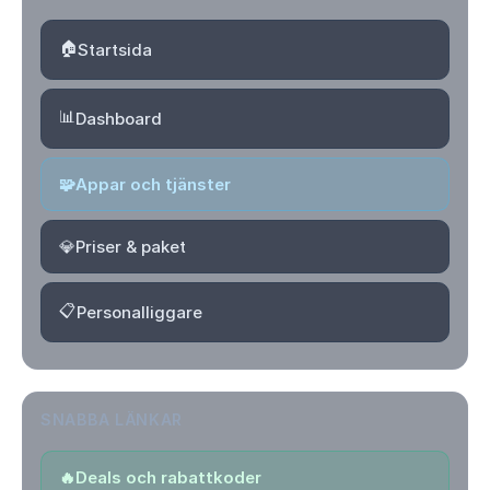
🏠
Startsida
📊
Dashboard
🧩
Appar och tjänster
💎
Priser & paket
📋
Personalliggare
SNABBA LÄNKAR
🔥
Deals och rabattkoder