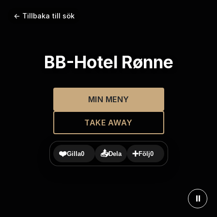
← Tillbaka till sök
BB-Hotel Rønne
MIN MENY
TAKE AWAY
❤️
📤
➕
Gilla
0
Dela
Följ
0
⏸