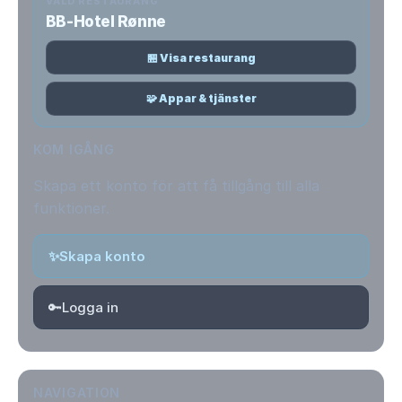
VALD RESTAURANG
BB-Hotel Rønne
🏪 Visa restaurang
🧩 Appar & tjänster
KOM IGÅNG
Skapa ett konto för att få tillgång till alla
funktioner.
✨
Skapa konto
🔑
Logga in
NAVIGATION