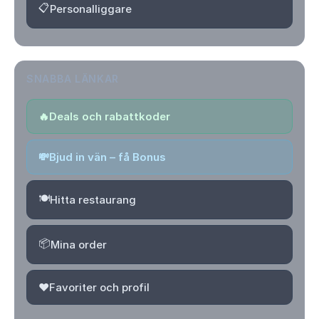
📋
Personalliggare
SNABBA LÄNKAR
🔥
Deals och rabattkoder
💸
Bjud in vän – få Bonus
🍽️
Hitta restaurang
📦
Mina order
❤️
Favoriter och profil