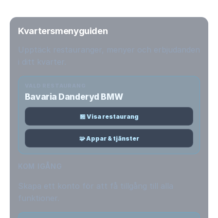
Kvartersmenyguiden
Upptäck restauranger, menyer och erbjudanden
i ditt kvarter.
VALD RESTAURANG
Bavaria Danderyd BMW
🏪 Visa restaurang
🧩 Appar & tjänster
KOM IGÅNG
Skapa ett konto för att få tillgång till alla
funktioner.