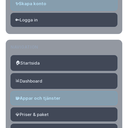
✨
Skapa konto
🔑
Logga in
NAVIGATION
🏠
Startsida
📊
Dashboard
🧩
Appar och tjänster
💎
Priser & paket