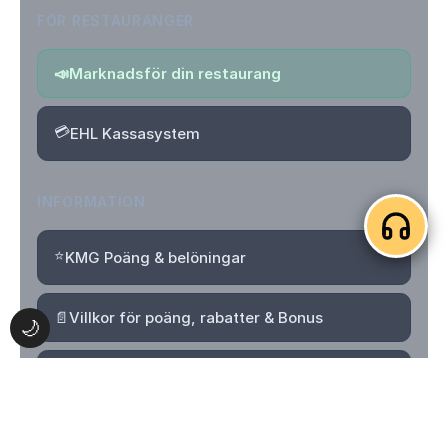
FÖR RESTAURANGER
📣
Marknadsför din restaurang
💳
EHL Kassasystem
INFORMATION
⭐
KMG Poäng & belöningar
📄
Villkor för poäng, rabatter & Bonus
🌙
🔒
Integritetspolicy