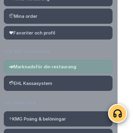
📦
Mina order
❤️
Favoriter och profil
FÖR RESTAURANGER
📣
Marknadsför din restaurang
💳
EHL Kassasystem
INFORMATION
⭐
KMG Poäng & belöningar