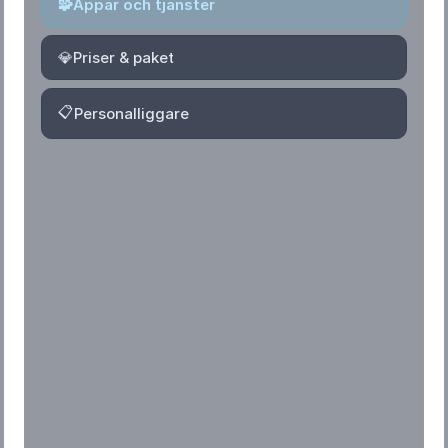
🧩
Appar och tjänster
💎
Priser & paket
📋
Personalliggare