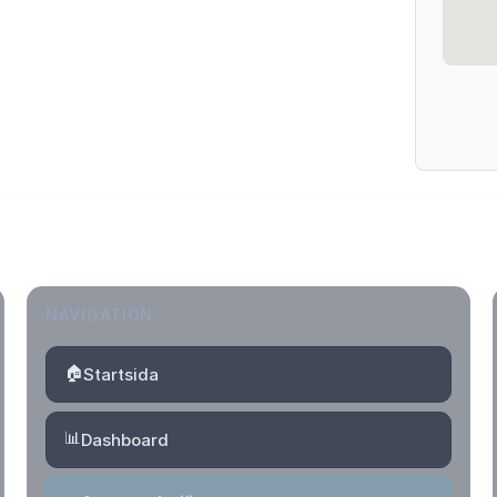
NAVIGATION
🏠
Startsida
📊
Dashboard