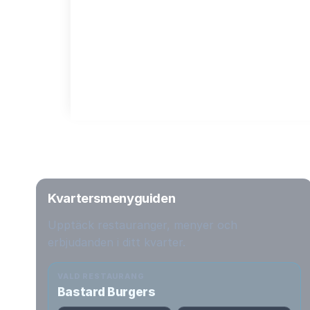
Kvartersmenyguiden
Upptäck restauranger, menyer och
erbjudanden i ditt kvarter.
VALD RESTAURANG
Bastard Burgers