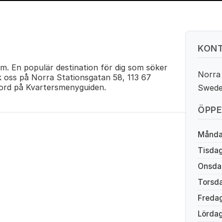
KONT
m. En populär destination för dig som söker
Norra
k oss på Norra Stationsgatan 58, 113 67
rd på Kvartersmenyguiden.
Swed
ÖPPE
Månd
Tisda
Onsda
Torsd
Freda
Lörda