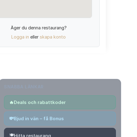
Äger du denna restaurang?
Logga in
eller
skapa konto
SNABBA LÄNKAR
🔥
Deals och rabattkoder
💸
Bjud in vän – få Bonus
🍽️
Hitta restaurang