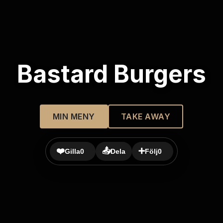
Bastard Burgers
MIN MENY
TAKE AWAY
❤️
📤
➕
Gilla
0
Dela
Följ
0