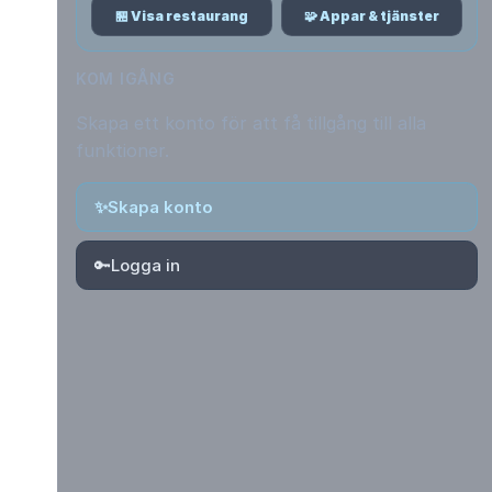
🏪 Visa restaurang
🧩 Appar & tjänster
KOM IGÅNG
Skapa ett konto för att få tillgång till alla
funktioner.
✨
Skapa konto
🔑
Logga in