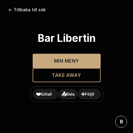
← Tillbaka till sök
Bar Libertin
MIN MENY
TAKE AWAY
❤️
📤
➕
Gilla
0
Dela
Följ
0
⏸