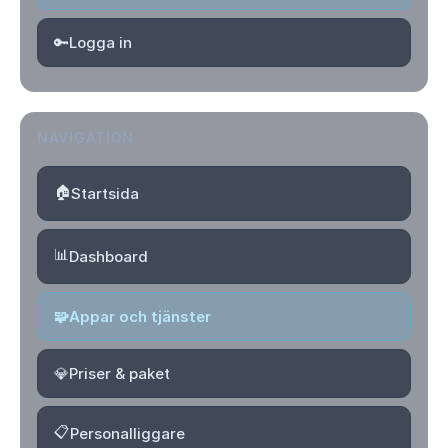
🔑
Logga in
NAVIGATION
🏠
Startsida
📊
Dashboard
🧩
Appar och tjänster
💎
Priser & paket
📋
Personalliggare