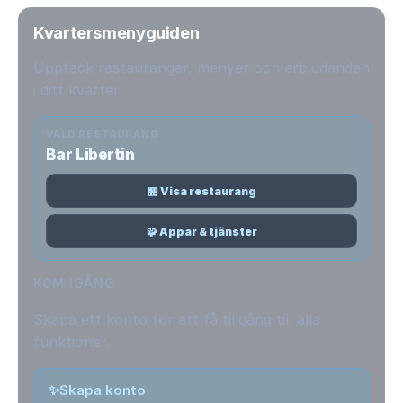
Kvartersmenyguiden
Upptäck restauranger, menyer och erbjudanden
i ditt kvarter.
VALD RESTAURANG
Bar Libertin
🏪 Visa restaurang
🧩 Appar & tjänster
KOM IGÅNG
Skapa ett konto för att få tillgång till alla
funktioner.
✨
Skapa konto