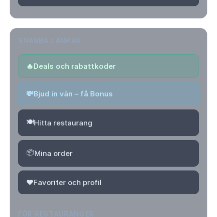
SNABBA LÄNKAR
🔥
Deals och rabattkoder
💸
Bjud in vän – få Bonus
🍽️
Hitta restaurang
📦
Mina order
❤️
Favoriter och profil
FÖR RESTAURANGER