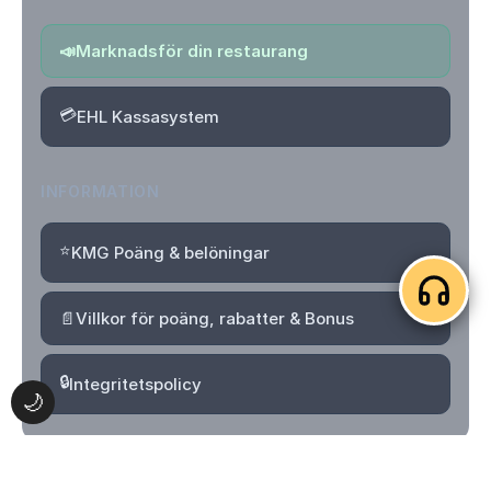
📣
Marknadsför din restaurang
💳
EHL Kassasystem
INFORMATION
⭐
KMG Poäng & belöningar
📄
Villkor för poäng, rabatter & Bonus
🔒
Integritetspolicy
🌙