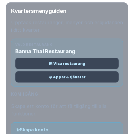
Kvartersmenyguiden
Upptäck restauranger, menyer och erbjudanden
i ditt kvarter.
VALD RESTAURANG
Banna Thai Restaurang
🏪 Visa restaurang
🧩 Appar & tjänster
KOM IGÅNG
Skapa ett konto för att få tillgång till alla
funktioner.
✨
Skapa konto