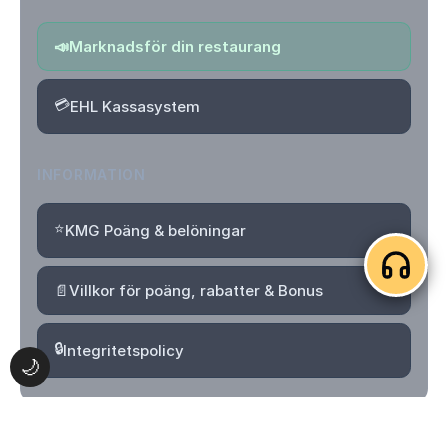
📣
Marknadsför din restaurang
💳
EHL Kassasystem
INFORMATION
⭐
KMG Poäng & belöningar
📄
Villkor för poäng, rabatter & Bonus
🔒
Integritetspolicy
🌙