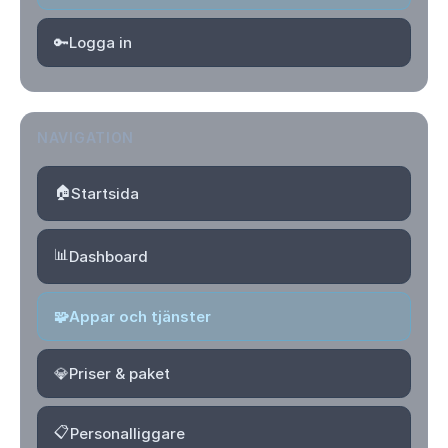
🔑
Logga in
NAVIGATION
🏠
Startsida
📊
Dashboard
🧩
Appar och tjänster
💎
Priser & paket
📋
Personalliggare