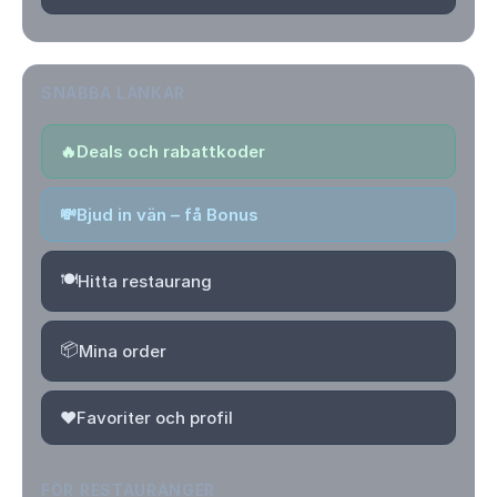
SNABBA LÄNKAR
🔥
Deals och rabattkoder
💸
Bjud in vän – få Bonus
🍽️
Hitta restaurang
📦
Mina order
❤️
Favoriter och profil
FÖR RESTAURANGER