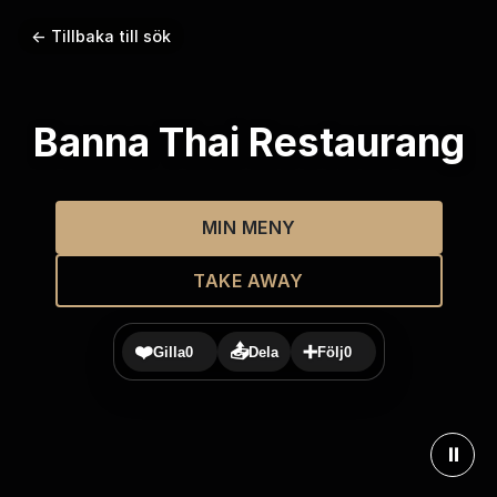
← Tillbaka till sök
Banna Thai Restaurang
MIN MENY
TAKE AWAY
❤️
📤
➕
Gilla
0
Dela
Följ
0
⏸