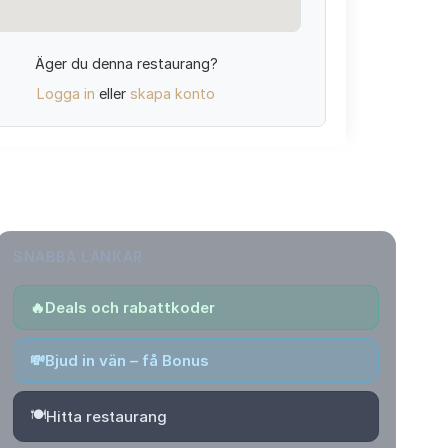
Äger du denna restaurang?
Logga in
eller
skapa konto
SNABBA LÄNKAR
🔥
Deals och rabattkoder
💸
Bjud in vän – få Bonus
🍽️
Hitta restaurang