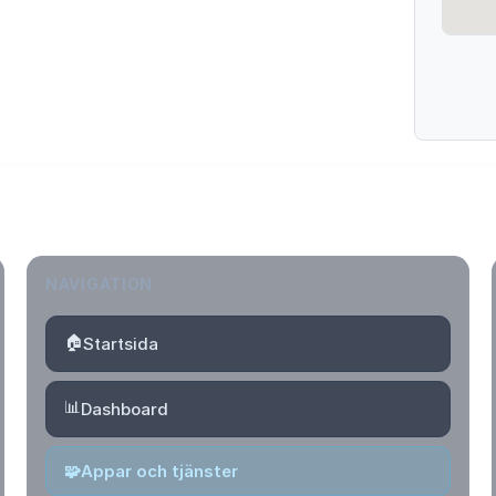
NAVIGATION
🏠
Startsida
📊
Dashboard
🧩
Appar och tjänster