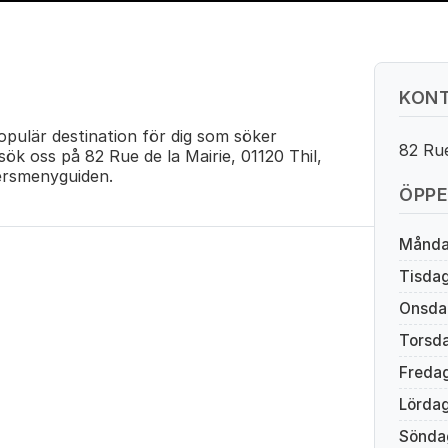
KONT
populär destination för dig som söker
82 Rue
sök oss på 82 Rue de la Mairie, 01120 Thil,
ersmenyguiden.
ÖPPE
Månd
Tisda
Onsda
Torsd
Freda
Lörda
Sönda