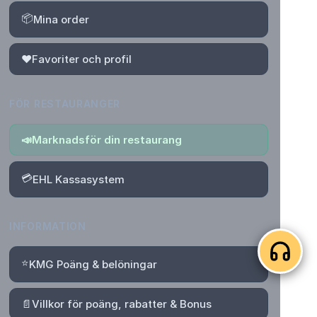
📦
Mina order
❤️
Favoriter och profil
FÖR RESTAURANGER
📣
Marknadsför din restaurang
💳
EHL Kassasystem
INFORMATION
⭐
KMG Poäng & belöningar
📄
Villkor för poäng, rabatter & Bonus