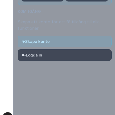
KOM IGÅNG
Skapa ett konto för att få tillgång till alla
funktioner.
✨
Skapa konto
🔑
Logga in