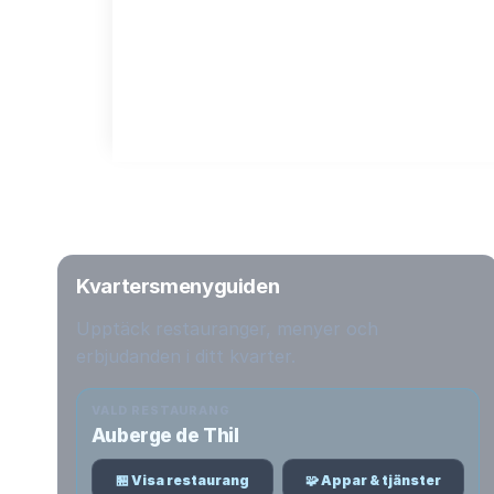
Kvartersmenyguiden
Upptäck restauranger, menyer och
erbjudanden i ditt kvarter.
VALD RESTAURANG
Auberge de Thil
🏪 Visa restaurang
🧩 Appar & tjänster