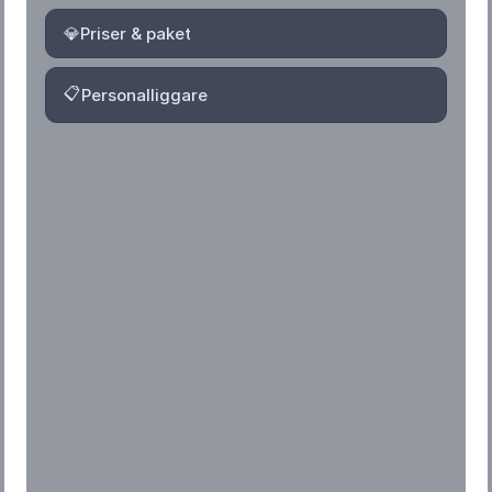
💎
Priser & paket
📋
Personalliggare