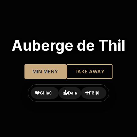
Auberge de Thil
MIN MENY
TAKE AWAY
❤️
📤
➕
Gilla
0
Dela
Följ
0