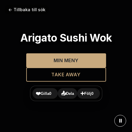
← Tillbaka till sök
Arigato Sushi Wok
MIN MENY
TAKE AWAY
❤️
📤
➕
Gilla
0
Dela
Följ
0
⏸