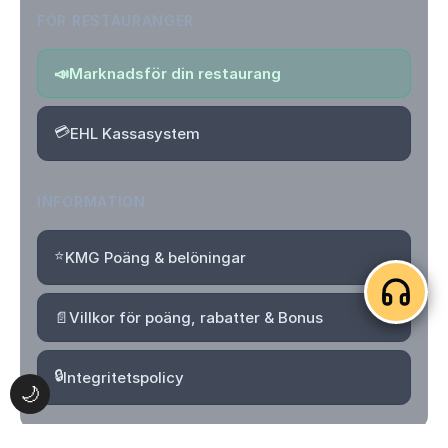
FÖR RESTAURANGER
📣
Marknadsför din restaurang
💳
EHL Kassasystem
INFORMATION
⭐
KMG Poäng & belöningar
📄
Villkor för poäng, rabatter & Bonus
🔒
Integritetspolicy
🌙