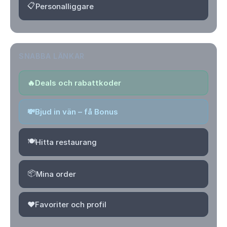
📋
Personalliggare
SNABBA LÄNKAR
🔥
Deals och rabattkoder
💸
Bjud in vän – få Bonus
🍽️
Hitta restaurang
📦
Mina order
❤️
Favoriter och profil