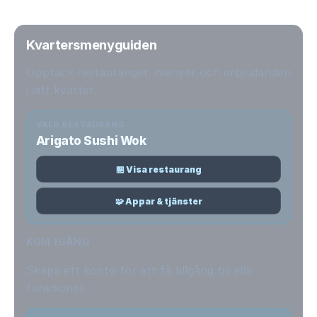
Kvartersmenyguiden
Upptäck restauranger, menyer och erbjudanden
i ditt kvarter.
VALD RESTAURANG
Arigato Sushi Wok
🏪 Visa restaurang
🧩 Appar & tjänster
KOM IGÅNG
Skapa ett konto för att få tillgång till alla
funktioner.