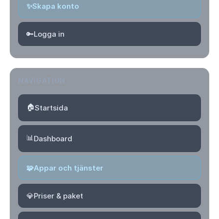
✨
Skapa konto
🔑
Logga in
NAVIGATION
🏠
Startsida
📊
Dashboard
🧩
Appar och tjänster
💎
Priser & paket