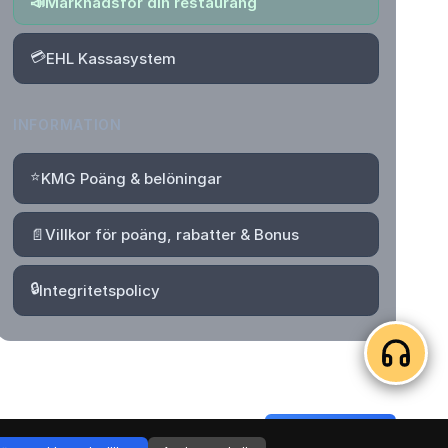
📣
Marknadsför din restaurang
💳
EHL Kassasystem
INFORMATION
⭐
KMG Poäng & belöningar
📄
Villkor för poäng, rabatter & Bonus
🔒
Integritetspolicy
Logga in
Skapa konto