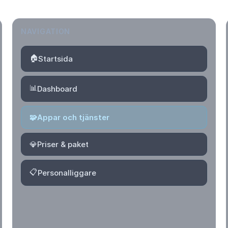
NAVIGATION
🏠
Startsida
📊
Dashboard
🧩
Appar och tjänster
💎
Priser & paket
📋
Personalliggare