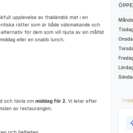
ÖPPE
full upplevelse av thailändsk mat i en
Månd
tentiska rätter som är både välsmakande och
Tisda
ternativ för dem som vill njuta av sin måltid
Onsda
middag eller en snabb lunch.
Torsd
Freda
Lörda
Sönda
Logg
ed och tävla om
middag för 2
. Vi letar efter
änslan av restaurangen.
en och helheten.