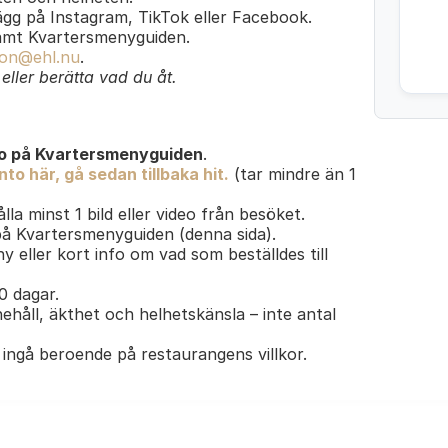
lägg på Instagram, TikTok eller Facebook.
amt Kvartersmenyguiden.
on@ehl.nu
.
ller berätta vad du åt.
o på Kvartersmenyguiden
.
to här, gå sedan tillbaka hit.
(tar mindre än 1
lla minst 1 bild eller video från besöket.
 på Kvartersmenyguiden (denna sida).
y eller kort info om vad som beställdes till
30 dagar.
ehåll, äkthet och helhetskänsla – inte antal
ingå beroende på restaurangens villkor.