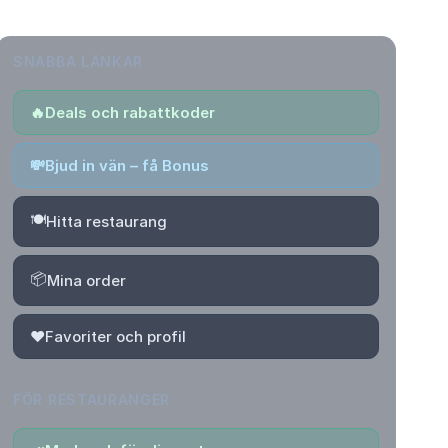
SNABBA LÄNKAR
🔥
Deals och rabattkoder
💸
Bjud in vän – få Bonus
🍽️
Hitta restaurang
📦
Mina order
❤️
Favoriter och profil
FÖR RESTAURANGER