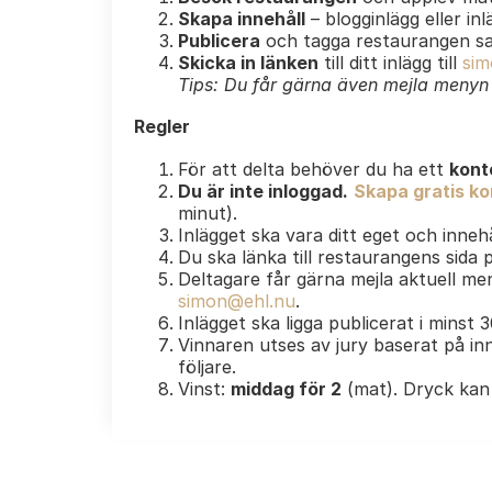
Skapa innehåll
– blogginlägg eller in
Publicera
och tagga restaurangen s
Skicka in länken
till ditt inlägg till
sim
Tips: Du får gärna även mejla menyn e
Regler
För att delta behöver du ha ett
kont
Du är inte inloggad.
Skapa gratis kon
minut).
Inlägget ska vara ditt eget och innehå
Du ska länka till restaurangens sida
Deltagare får gärna mejla aktuell men
simon@ehl.nu
.
Inlägget ska ligga publicerat i minst 
Vinnaren utses av jury baserat på inn
följare.
Vinst:
middag för 2
(mat). Dryck kan 