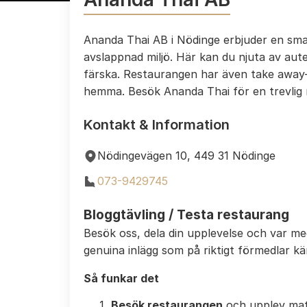
Ananda Thai AB i Nödinge erbjuder en smak
avslappnad miljö. Här kan du njuta av au
färska. Restaurangen har även take away-al
hemma. Besök Ananda Thai för en trevlig 
Kontakt & Information
Nödingevägen 10, 449 31 Nödinge
073-9429745
Bloggtävling / Testa restaurang
Besök oss, dela din upplevelse och var m
genuina inlägg som på riktigt förmedlar k
Så funkar det
Besök restaurangen
och upplev mat