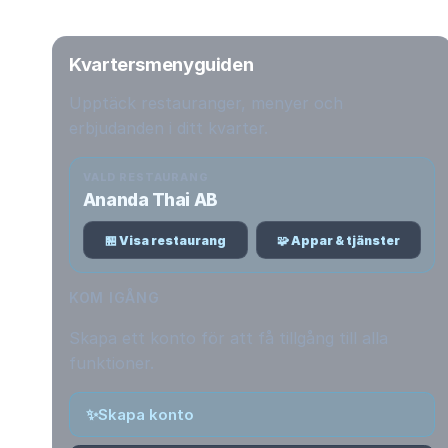
Kvartersmenyguiden
Upptäck restauranger, menyer och
erbjudanden i ditt kvarter.
VALD RESTAURANG
Ananda Thai AB
🏪 Visa restaurang
🧩 Appar & tjänster
KOM IGÅNG
Skapa ett konto för att få tillgång till alla
funktioner.
✨
Skapa konto