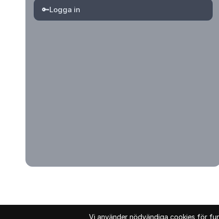
🔑
Logga in
© 2026 Kvartersmenyguiden. Alla rättigheter förbehållna.
Vi använder nödvändiga cookies för funk