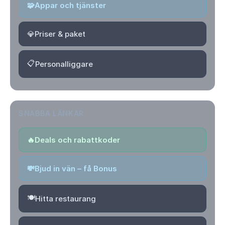
🧩
Appar och tjänster
💎
Priser & paket
📋
Personalliggare
SNABBA LÄNKAR
🔥
Deals och rabattkoder
💸
Bjud in vän – få Bonus
🍽️
Hitta restaurang