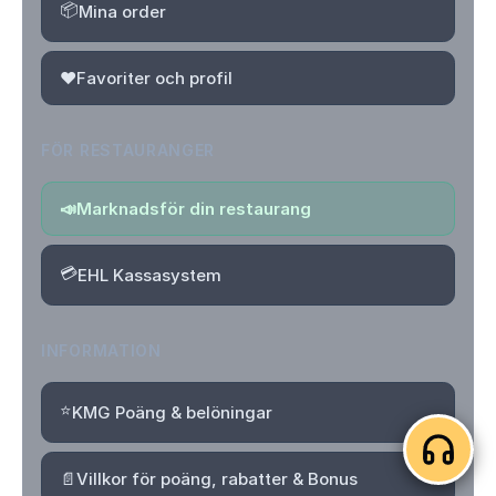
📦
Mina order
❤️
Favoriter och profil
FÖR RESTAURANGER
📣
Marknadsför din restaurang
💳
EHL Kassasystem
INFORMATION
⭐
KMG Poäng & belöningar
📄
Villkor för poäng, rabatter & Bonus