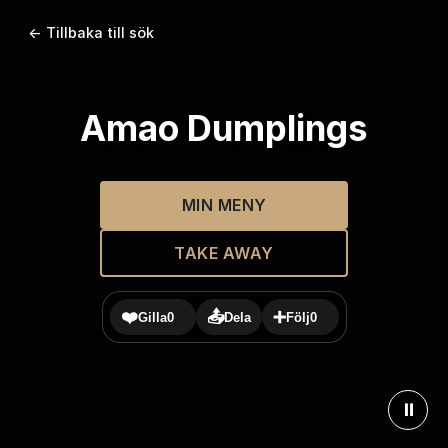
← Tillbaka till sök
Amao Dumplings
MIN MENY
TAKE AWAY
❤️
📤
➕
Gilla
0
Dela
Följ
0
⏸