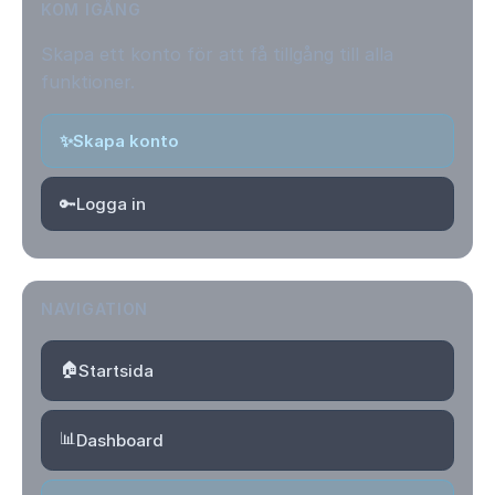
KOM IGÅNG
Skapa ett konto för att få tillgång till alla
funktioner.
✨
Skapa konto
🔑
Logga in
NAVIGATION
🏠
Startsida
📊
Dashboard