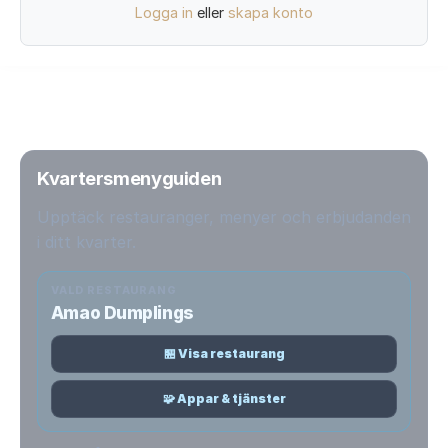
Logga in
eller
skapa konto
Kvartersmenyguiden
Upptäck restauranger, menyer och erbjudanden
i ditt kvarter.
VALD RESTAURANG
Amao Dumplings
🏪 Visa restaurang
🧩 Appar & tjänster