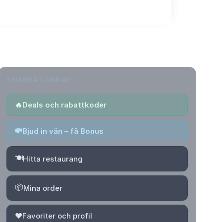
SNABBA LÄNKAR
🔥
Deals och rabattkoder
💸
Bjud in vän – få Bonus
🍽️
Hitta restaurang
📦
Mina order
❤️
Favoriter och profil