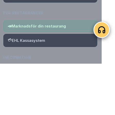
FÖR RESTAURANGER
📣
Marknadsför din restaurang
💳
EHL Kassasystem
INFORMATION
⭐
KMG Poäng & belöningar
📄
Villkor för poäng, rabatter & Bonus
🔒
Integritetspolicy