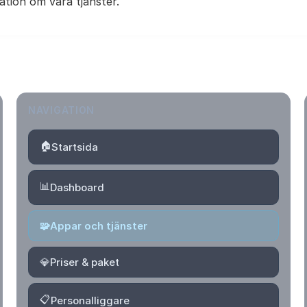
ation om våra tjänster.
NAVIGATION
🏠
Startsida
📊
Dashboard
🧩
Appar och tjänster
💎
Priser & paket
📋
Personalliggare