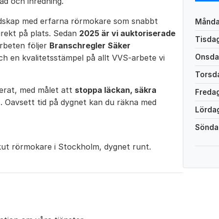
ad och inredning.
dskap med erfarna rörmokare som snabbt
Månd
irekt på plats. Sedan
2025 är vi auktoriserade
Tisda
arbeten följer
Branschregler Säker
Onsd
ch en kvalitetsstämpel på allt VVS-arbete vi
Torsd
serat, med målet att
stoppa läckan, säkra
Freda
r
. Oavsett tid på dygnet kan du räkna med
Lörda
Sönda
ut rörmokare i Stockholm, dygnet runt.