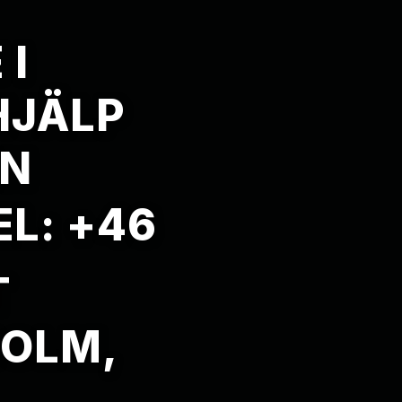
I
HJÄLP
EN
EL: +46
T
HOLM,