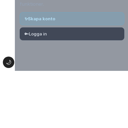
funktioner.
✨
Skapa konto
🔑
Logga in
🌙