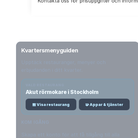
Kontakta oss för prisuppgifter och inform
Kvartersmenyguiden
Upptäck restauranger, menyer och
erbjudanden i ditt kvarter.
VALD RESTAURANG
Akut rörmokare i Stockholm
🏪 Visa restaurang
🧩 Appar & tjänster
KOM IGÅNG
Skapa ett konto för att få tillgång till alla