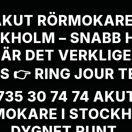
AKUT RÖRMOKARE 
KHOLM – SNABB 
ÄR DET VERKLIG
 👉 RING JOUR T
735 30 74 74 AKU
OKARE I STOCK
DYGNET RUNT.