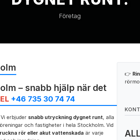
Företag
holm
👉
Ri
rörmok
olm – snabb hjälp när det
TEL
+46 735 30 74 74
KON
 Vi erbjuder
snabb utryckning dygnet runt
, alla
föreningar och fastigheter i hela Stockholm. Vid
ALL
pruckna rör eller akut vattenskada
är varje