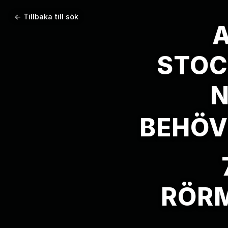
← Tillbaka till sök
STOC
N
BEHÖVS
RÖRM