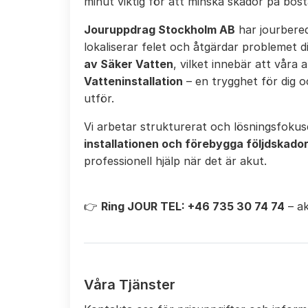
minut viktig för att minska skador på bost
Jouruppdrag Stockholm AB
har jourbere
lokaliserar felet och åtgärdar problemet d
av Säker Vatten
, vilket innebär att våra 
Vatteninstallation
– en trygghet för dig o
utför.
Vi arbetar strukturerat och lösningsfoku
installationen och förebygga följdskado
professionell hjälp när det är akut.
👉
Ring JOUR TEL: +46 735 30 74 74
– ak
Våra Tjänster