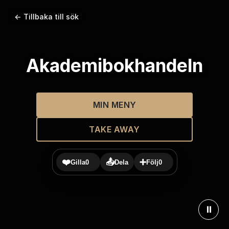
← Tillbaka till sök
Akademibokhandeln
MIN MENY
TAKE AWAY
❤️
📤
➕
Gilla
0
Dela
Följ
0
⏸