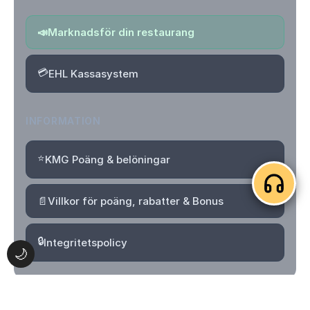
📣
Marknadsför din restaurang
💳
EHL Kassasystem
INFORMATION
⭐
KMG Poäng & belöningar
📄
Villkor för poäng, rabatter & Bonus
🔒
Integritetspolicy
🌙