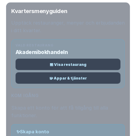
Kvartersmenyguiden
Upptäck restauranger, menyer och erbjudanden
i ditt kvarter.
VALD RESTAURANG
Akademibokhandeln
🏪 Visa restaurang
🧩 Appar & tjänster
KOM IGÅNG
Skapa ett konto för att få tillgång till alla
funktioner.
✨
Skapa konto