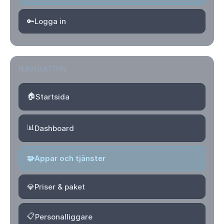
🔑
Logga in
NAVIGATION
🏠
Startsida
📊
Dashboard
🧩
Appar och tjänster
💎
Priser & paket
📋
Personalliggare