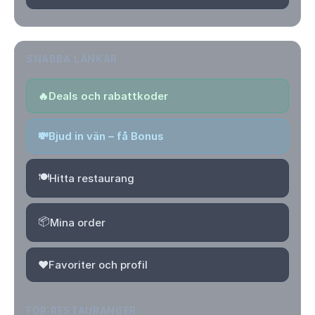
SNABBA LÄNKAR
🔥
Deals och rabattkoder
💸
Bjud in vän – få Bonus
🍽️
Hitta restaurang
📦
Mina order
❤️
Favoriter och profil
FÖR RESTAURANGER