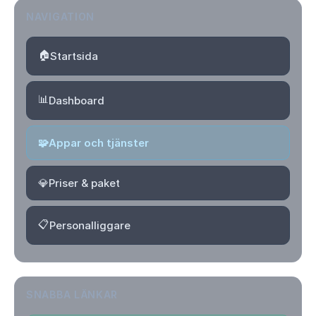
NAVIGATION
🏠
Startsida
📊
Dashboard
🧩
Appar och tjänster
💎
Priser & paket
📋
Personalliggare
SNABBA LÄNKAR