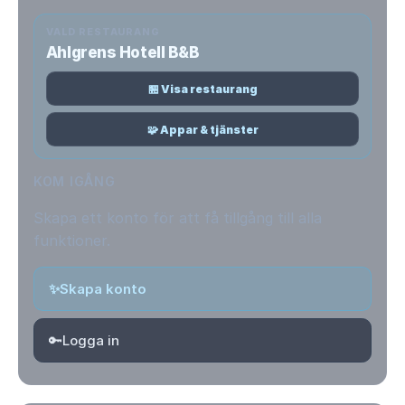
VALD RESTAURANG
Ahlgrens Hotell B&B
🏪 Visa restaurang
🧩 Appar & tjänster
KOM IGÅNG
Skapa ett konto för att få tillgång till alla
funktioner.
✨
Skapa konto
🔑
Logga in