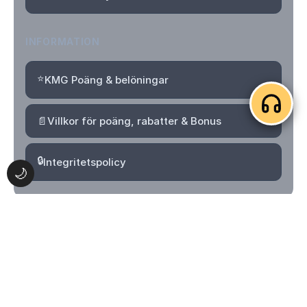
INFORMATION
⭐
KMG Poäng & belöningar
📄
Villkor för poäng, rabatter & Bonus
🔒
Integritetspolicy
🌙
© 2026 Kvartersmenyguiden. Alla rättigheter förbehållna.
Logga in
Skapa konto