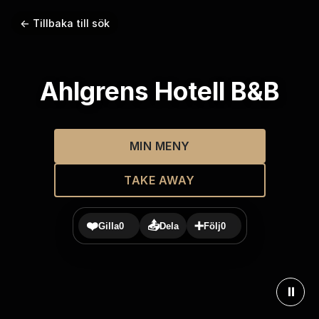
← Tillbaka till sök
Ahlgrens Hotell B&B
MIN MENY
TAKE AWAY
❤️
📤
➕
Gilla
0
Dela
Följ
0
⏸