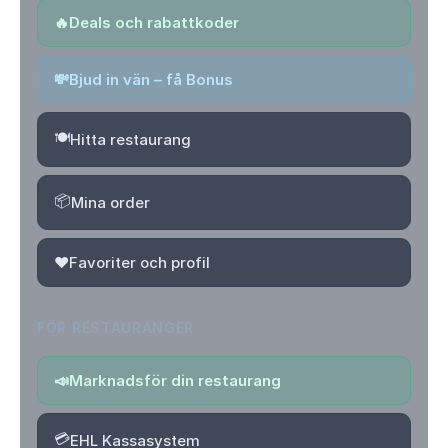
🔥
Deals och rabattkoder
💸
Bjud in vän – få Bonus
🍽️
Hitta restaurang
📦
Mina order
❤️
Favoriter och profil
FÖR RESTAURANGER
📣
Marknadsför din restaurang
💳
EHL Kassasystem