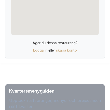
Äger du denna restaurang?
Logga in
eller
skapa konto
Kvartersmenyguiden
Upptäck restauranger, menyer och erbjudanden
i ditt kvarter.