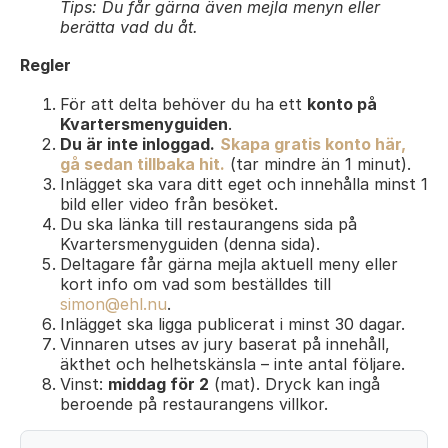
Tips: Du får gärna även mejla menyn eller
berätta vad du åt.
Regler
För att delta behöver du ha ett
konto på
Kvartersmenyguiden
.
Du är inte inloggad.
Skapa gratis konto här,
gå sedan tillbaka hit.
(tar mindre än 1 minut).
Inlägget ska vara ditt eget och innehålla minst 1
bild eller video från besöket.
Du ska länka till restaurangens sida på
Kvartersmenyguiden (denna sida).
Deltagare får gärna mejla aktuell meny eller
kort info om vad som beställdes till
simon@ehl.nu
.
Inlägget ska ligga publicerat i minst 30 dagar.
Vinnaren utses av jury baserat på innehåll,
äkthet och helhetskänsla – inte antal följare.
Vinst:
middag för 2
(mat). Dryck kan ingå
beroende på restaurangens villkor.