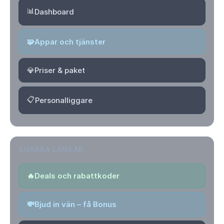
📊
Dashboard
🧩
Appar och tjänster
💎
Priser & paket
📋
Personalliggare
SNABBA LÄNKAR
🔥
Deals och rabattkoder
💸
Bjud in vän – få Bonus