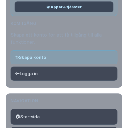
🧩 Appar & tjänster
KOM IGÅNG
Skapa ett konto för att få tillgång till alla
funktioner.
✨
Skapa konto
🔑
Logga in
NAVIGATION
🏠
Startsida