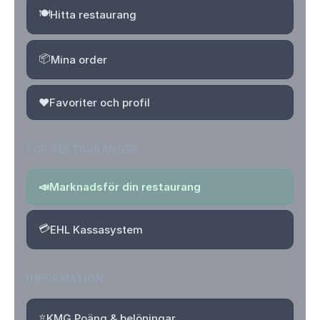
🍽️
Hitta restaurang
📦
Mina order
❤️
Favoriter och profil
FÖR RESTAURANGER
📣
Marknadsför din restaurang
💳
EHL Kassasystem
INFORMATION
⭐
KMG Poäng & belöningar