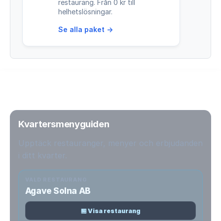
restaurang. Från 0 kr till
helhetslösningar.
Se alla paket →
Kvartersmenyguiden
Upptäck restauranger, menyer och erbjudanden
i ditt kvarter.
VALD RESTAURANG
Agave Solna AB
🏪 Visa restaurang