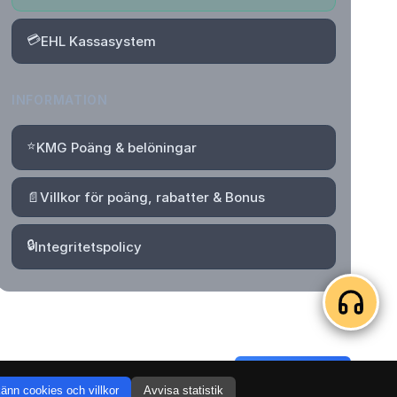
💳
EHL Kassasystem
INFORMATION
⭐
KMG Poäng & belöningar
📄
Villkor för poäng, rabatter & Bonus
🔒
Integritetspolicy
Logga in
Skapa konto
änn cookies och villkor
Avvisa statistik