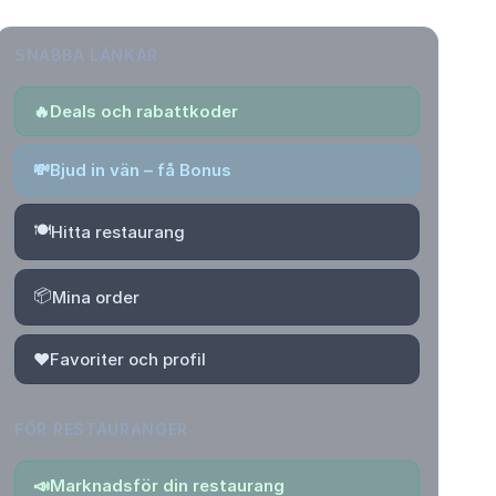
SNABBA LÄNKAR
🔥
Deals och rabattkoder
💸
Bjud in vän – få Bonus
🍽️
Hitta restaurang
📦
Mina order
❤️
Favoriter och profil
FÖR RESTAURANGER
📣
Marknadsför din restaurang