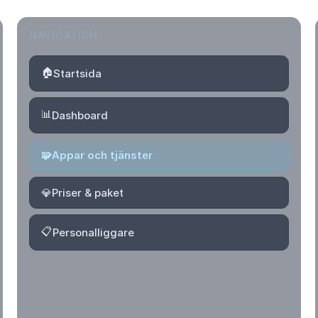
NAVIGATION
🏠
Startsida
📊
Dashboard
🧩
Appar och tjänster
💎
Priser & paket
📋
Personalliggare