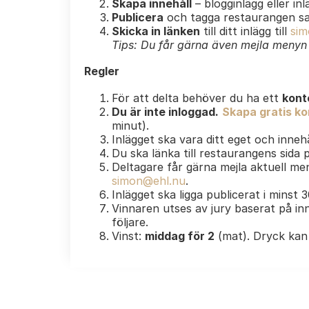
Skapa innehåll
– blogginlägg eller in
Publicera
och tagga restaurangen s
Skicka in länken
till ditt inlägg till
sim
Tips: Du får gärna även mejla menyn e
Regler
För att delta behöver du ha ett
kont
Du är inte inloggad.
Skapa gratis kon
minut).
Inlägget ska vara ditt eget och innehå
Du ska länka till restaurangens sida
Deltagare får gärna mejla aktuell men
simon@ehl.nu
.
Inlägget ska ligga publicerat i minst 
Vinnaren utses av jury baserat på inn
följare.
Vinst:
middag för 2
(mat). Dryck kan 