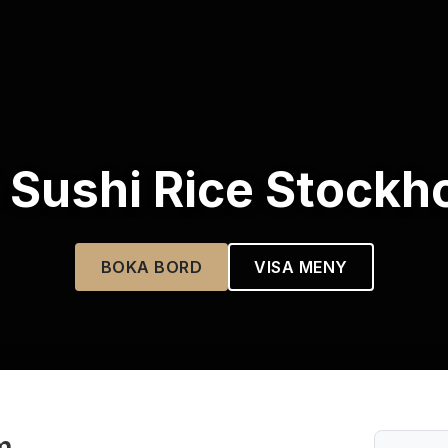
 Sushi Rice Stockh
BOKA BORD
VISA MENY
m