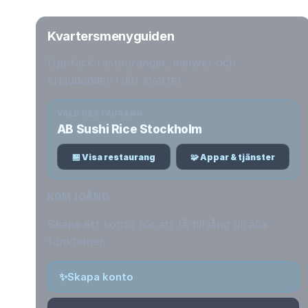
Kvartersmenyguiden
Upptäck restauranger, menyer och
erbjudanden i ditt kvarter.
VALD RESTAURANG
AB Sushi Rice Stockholm
🏪 Visa restaurang
🧩 Appar & tjänster
KOM IGÅNG
Skapa ett konto för att få tillgång till alla
funktioner.
✨
Skapa konto