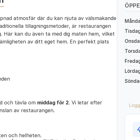
ÖPPE
ppnad atmosfär där du kan njuta av välsmakande
Månd
ditionella tillagningsmetoder, är restaurangen
Tisda
g. Här kan du även ta med dig maten hem, vilket
Onsda
kvämligheten av ditt eget hem. En perfekt plats
Torsd
Freda
Lörda
nden
Sönda
ed och tävla om
middag för 2
. Vi letar efter
Logg
änslan av restaurangen.
en och helheten.