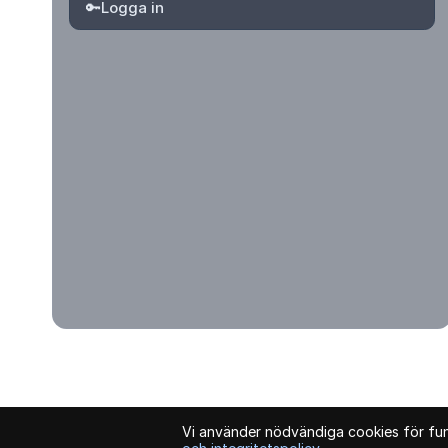
🔑
Logga in
© 2026 Kvartersmenyguiden. Alla rättigheter förbehållna.
Vi använder nödvändiga cookies för funk