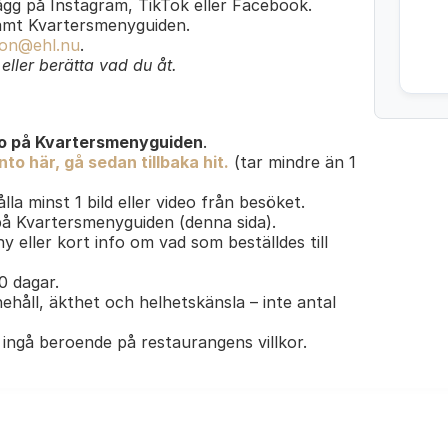
lägg på Instagram, TikTok eller Facebook.
amt Kvartersmenyguiden.
on@ehl.nu
.
ller berätta vad du åt.
o på Kvartersmenyguiden
.
to här, gå sedan tillbaka hit.
(tar mindre än 1
lla minst 1 bild eller video från besöket.
 på Kvartersmenyguiden (denna sida).
y eller kort info om vad som beställdes till
30 dagar.
ehåll, äkthet och helhetskänsla – inte antal
ingå beroende på restaurangens villkor.