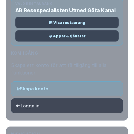
VALD RESTAURANG
AB Resespecialisten Utmed Göta Kanal
🏪 Visa restaurang
🧩 Appar & tjänster
KOM IGÅNG
Skapa ett konto för att få tillgång till alla
funktioner.
✨
Skapa konto
🔑
Logga in