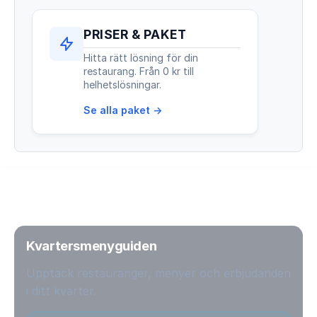
PRISER & PAKET
Hitta rätt lösning för din
restaurang. Från 0 kr till
helhetslösningar.
Se alla paket →
Kvartersmenyguiden
Upptäck restauranger, menyer och erbjudanden
i ditt kvarter.