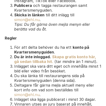
Instagram, TikTok eller Facebook.
Publicera
och tagga restaurangen samt
Kvartersmenyguiden.
Skicka in länken
till ditt inlägg till
simon@ehl.nu
.
Tips: Du får gärna även mejla menyn eller
berätta vad du åt.
Regler
För att delta behöver du ha ett
konto på
Kvartersmenyguiden
.
Du är inte inloggad.
Skapa gratis konto här,
gå sedan tillbaka hit.
(tar mindre än 1 minut).
Inlägget ska vara ditt eget och innehålla minst 1
bild eller video från besöket.
Du ska länka till restaurangens sida på
Kvartersmenyguiden (denna sida).
Deltagare får gärna mejla aktuell meny eller
kort info om vad som beställdes till
simon@ehl.nu
.
Inlägget ska ligga publicerat i minst 30 dagar.
Vinnaren utses av jury baserat på innehåll,