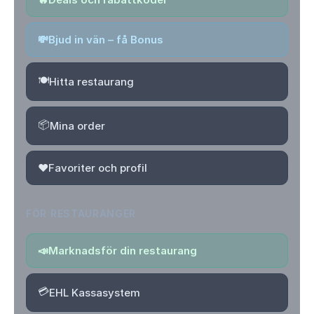
💸
Bjud in vän – få Bonus
🍽️
Hitta restaurang
📦
Mina order
❤️
Favoriter och profil
FÖR RESTAURANGER
📣
Marknadsför din restaurang
💳
EHL Kassasystem