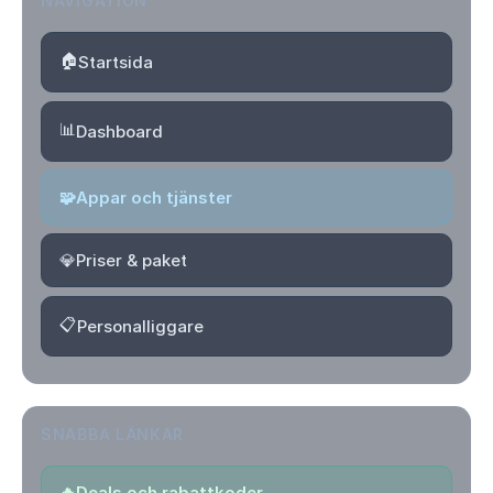
NAVIGATION
🏠
Startsida
📊
Dashboard
🧩
Appar och tjänster
💎
Priser & paket
📋
Personalliggare
SNABBA LÄNKAR
🔥
Deals och rabattkoder