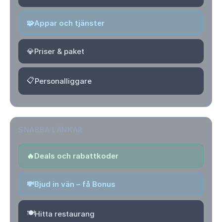
🧩
Appar och tjänster
💎
Priser & paket
📋
Personalliggare
SNABBA LÄNKAR
🔥
Deals och rabattkoder
💸
Bjud in vän – få Bonus
🍽️
Hitta restaurang