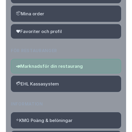
📦
Mina order
❤️
Favoriter och profil
FÖR RESTAURANGER
📣
Marknadsför din restaurang
💳
EHL Kassasystem
INFORMATION
⭐
KMG Poäng & belöningar