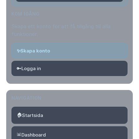
KOM IGÅNG
Skapa ett konto för att få tillgång till alla
funktioner.
✨
Skapa konto
🔑
Logga in
NAVIGATION
🏠
Startsida
📊
Dashboard