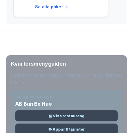
Se alla paket →
Kvartersmenyguiden
Upptäck restauranger, menyer och erbjudanden
i ditt kvarter.
VALD RESTAURANG
AB Bun Bo Hue
🏪 Visa restaurang
🧩 Appar & tjänster