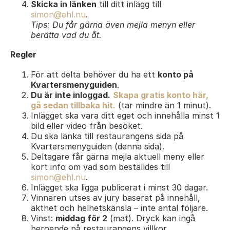
Skicka in länken
till ditt inlägg till
simon@ehl.nu
.
Tips: Du får gärna även mejla menyn eller
berätta vad du åt.
Regler
För att delta behöver du ha ett
konto på
Kvartersmenyguiden
.
Du är inte inloggad.
Skapa gratis konto här,
gå sedan tillbaka hit.
(tar mindre än 1 minut).
Inlägget ska vara ditt eget och innehålla minst 1
bild eller video från besöket.
Du ska länka till restaurangens sida på
Kvartersmenyguiden (denna sida).
Deltagare får gärna mejla aktuell meny eller
kort info om vad som beställdes till
simon@ehl.nu
.
Inlägget ska ligga publicerat i minst 30 dagar.
Vinnaren utses av jury baserat på innehåll,
äkthet och helhetskänsla – inte antal följare.
Vinst:
middag för 2
(mat). Dryck kan ingå
beroende på restaurangens villkor.