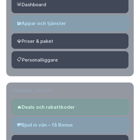
📊
Dashboard
🧩
Appar och tjänster
💎
Priser & paket
📋
Personalliggare
SNABBA LÄNKAR
🔥
Deals och rabattkoder
💸
Bjud in vän – få Bonus