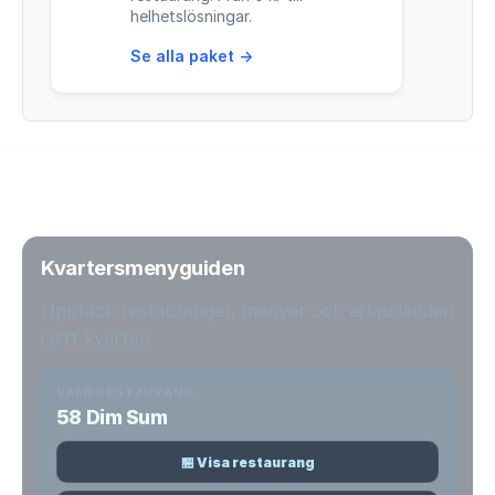
helhetslösningar.
Se alla paket →
Kvartersmenyguiden
Upptäck restauranger, menyer och erbjudanden
i ditt kvarter.
VALD RESTAURANG
58 Dim Sum
🏪 Visa restaurang