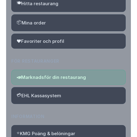
🍽️
Hitta restaurang
📦
Mina order
❤️
Favoriter och profil
FÖR RESTAURANGER
📣
Marknadsför din restaurang
💳
EHL Kassasystem
INFORMATION
⭐
KMG Poäng & belöningar