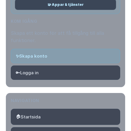
🧩 Appar & tjänster
KOM IGÅNG
Skapa ett konto för att få tillgång till alla
funktioner.
✨
Skapa konto
🔑
Logga in
NAVIGATION
🏠
Startsida