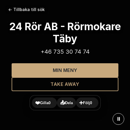
← Tillbaka till sök
24 Rör AB - Rörmokare
Täby
+46 735 30 74 74
MIN MENY
TAKE AWAY
❤️
📤
➕
Gilla
0
Dela
Följ
0
⏸