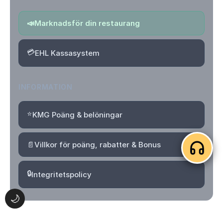
📣
Marknadsför din restaurang
💳
EHL Kassasystem
INFORMATION
⭐
KMG Poäng & belöningar
📄
Villkor för poäng, rabatter & Bonus
🔒
Integritetspolicy
🌙