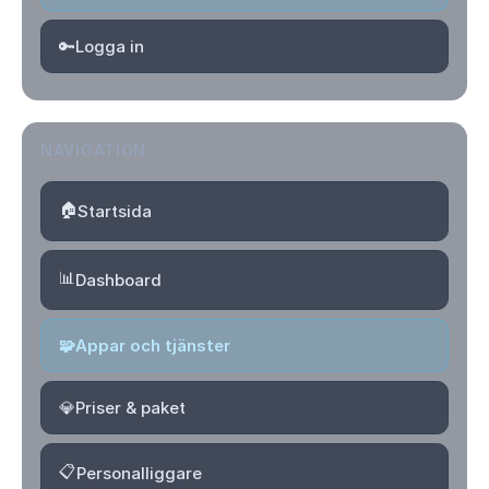
🔑
Logga in
NAVIGATION
🏠
Startsida
📊
Dashboard
🧩
Appar och tjänster
💎
Priser & paket
📋
Personalliggare