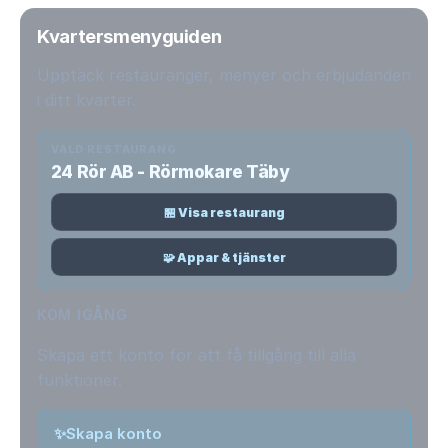
Kvartersmenyguiden
Upptäck restauranger, menyer och erbjudanden
i ditt kvarter.
VALD RESTAURANG
24 Rör AB - Rörmokare Täby
🏪 Visa restaurang
🧩 Appar & tjänster
KOM IGÅNG
Skapa ett konto för att få tillgång till alla
funktioner.
✨
Skapa konto