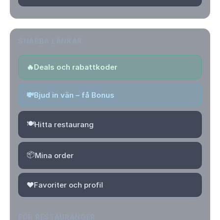
SNABBA LÄNKAR
🔥
Deals och rabattkoder
💸
Bjud in vän – få Bonus
🍽️
Hitta restaurang
📦
Mina order
❤️
Favoriter och profil
FÖR RESTAURANGER