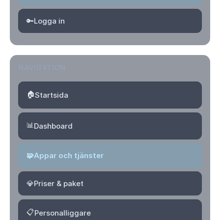
🔑
Logga in
NAVIGATION
🏠
Startsida
📊
Dashboard
🧩
Appar och tjänster
💎
Priser & paket
📋
Personalliggare