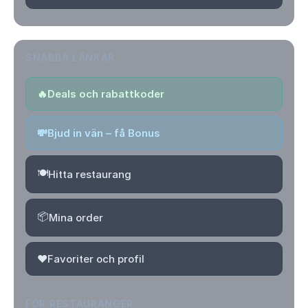
SNABBA LÄNKAR
🔥
Deals och rabattkoder
💸
Bjud in vän – få Bonus
🍽️
Hitta restaurang
📦
Mina order
❤️
Favoriter och profil
FÖR RESTAURANGER