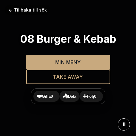
← Tillbaka till sök
08 Burger & Kebab
MIN MENY
TAKE AWAY
❤️
📤
➕
Gilla
0
Dela
Följ
0
⏸