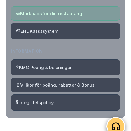
📣
Marknadsför din restaurang
💳
EHL Kassasystem
INFORMATION
⭐
KMG Poäng & belöningar
📄
Villkor för poäng, rabatter & Bonus
🔒
Integritetspolicy