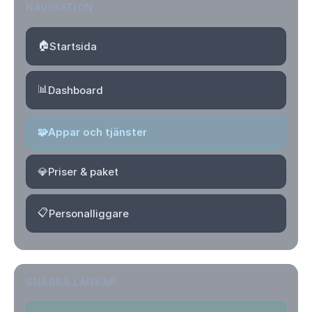
NAVIGATION
🏠
Startsida
📊
Dashboard
🧩
Appar och tjänster
💎
Priser & paket
📋
Personalliggare
SNABBA LÄNKAR