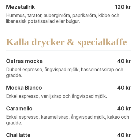
Mezetallrik
120 kr
Hummus, tarator, auberginröra, paprikaröra, kibbe och
libanesisk potatissallad eller bulgur.
Kalla drycker & specialkaffe
Östras mocka
40 kr
Dubbel espresso, ångvispad mjölk, hasselnötssirap och
grädde.
Mocka Blanco
40 kr
Enkel espresso, vaniljsirap och ångvispad mjölk.
Caramello
40 kr
Enkel espresso, karamellsirap, ångvispad mjölk, kakao och
grädde.
Chai latte
40 kr