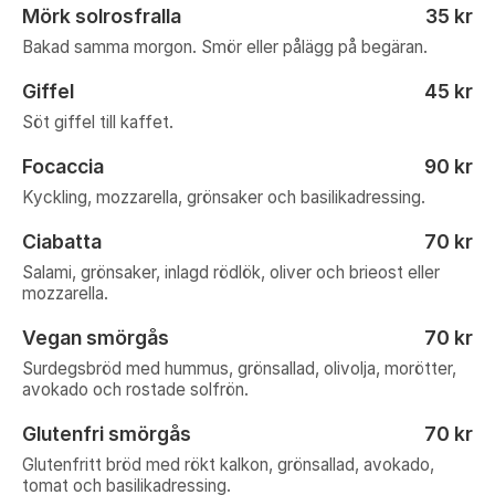
Mörk solrosfralla
35 kr
Bakad samma morgon. Smör eller pålägg på begäran.
Giffel
45 kr
Söt giffel till kaffet.
Focaccia
90 kr
Kyckling, mozzarella, grönsaker och basilikadressing.
Ciabatta
70 kr
Salami, grönsaker, inlagd rödlök, oliver och brieost eller
mozzarella.
Vegan smörgås
70 kr
Surdegsbröd med hummus, grönsallad, olivolja, morötter,
avokado och rostade solfrön.
Glutenfri smörgås
70 kr
Glutenfritt bröd med rökt kalkon, grönsallad, avokado,
tomat och basilikadressing.