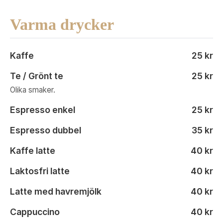
Varma drycker
Kaffe
25 kr
Te / Grönt te
25 kr
Olika smaker.
Espresso enkel
25 kr
Espresso dubbel
35 kr
Kaffe latte
40 kr
Laktosfri latte
40 kr
Latte med havremjölk
40 kr
Cappuccino
40 kr