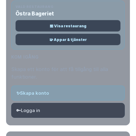
VALD RESTAURANG
Östra Bageriet
🏪 Visa restaurang
🧩 Appar & tjänster
KOM IGÅNG
Skapa ett konto för att få tillgång till alla
funktioner.
✨
Skapa konto
🔑
Logga in