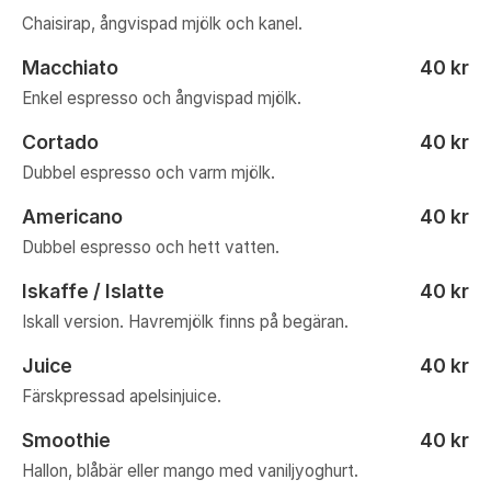
Chaisirap, ångvispad mjölk och kanel.
Macchiato
40 kr
Enkel espresso och ångvispad mjölk.
Cortado
40 kr
Dubbel espresso och varm mjölk.
Americano
40 kr
Dubbel espresso och hett vatten.
Iskaffe / Islatte
40 kr
Iskall version. Havremjölk finns på begäran.
Juice
40 kr
Färskpressad apelsinjuice.
Smoothie
40 kr
Hallon, blåbär eller mango med vaniljyoghurt.