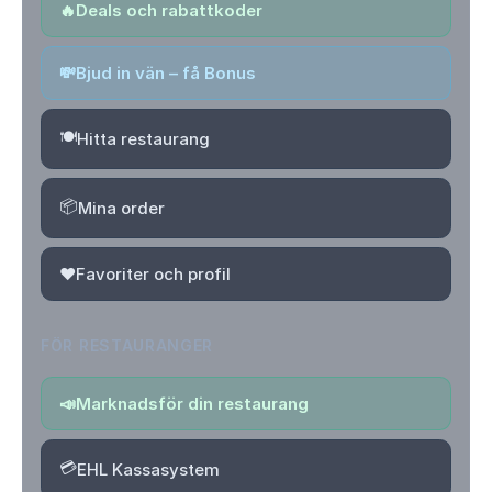
🔥
Deals och rabattkoder
💸
Bjud in vän – få Bonus
🍽️
Hitta restaurang
📦
Mina order
❤️
Favoriter och profil
FÖR RESTAURANGER
📣
Marknadsför din restaurang
💳
EHL Kassasystem