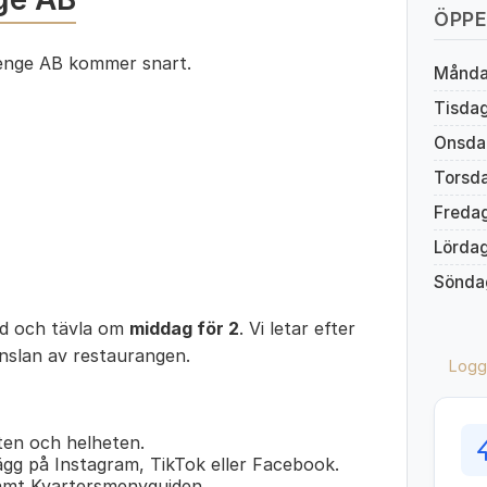
ÖPPE
lenge AB kommer snart.
Månd
Tisda
Onsda
Torsd
Freda
Lörda
Sönda
ed och tävla om
middag för 2
. Vi letar efter
änslan av restaurangen.
Logg
en och helheten.
lägg på Instagram, TikTok eller Facebook.
amt Kvartersmenyguiden.