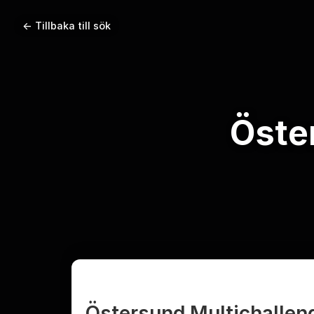
← Tillbaka till sök
Öste
Östersund Multichallen