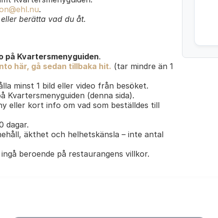
on@ehl.nu
.
ller berätta vad du åt.
o på Kvartersmenyguiden
.
to här, gå sedan tillbaka hit.
(tar mindre än 1
lla minst 1 bild eller video från besöket.
 på Kvartersmenyguiden (denna sida).
y eller kort info om vad som beställdes till
30 dagar.
ehåll, äkthet och helhetskänsla – inte antal
ingå beroende på restaurangens villkor.