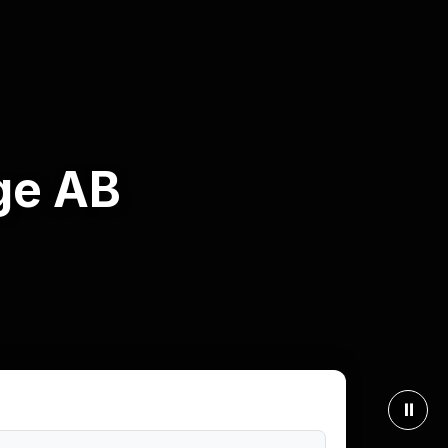
ge AB
⏸