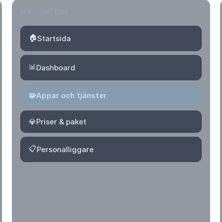
NAVIGATION
🏠
Startsida
📊
Dashboard
🧩
Appar och tjänster
💎
Priser & paket
📋
Personalliggare