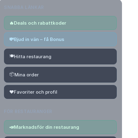
SNABBA LÄNKAR
🔥
Deals och rabattkoder
💸
Bjud in vän – få Bonus
🍽️
Hitta restaurang
📦
Mina order
❤️
Favoriter och profil
FÖR RESTAURANGER
📣
Marknadsför din restaurang