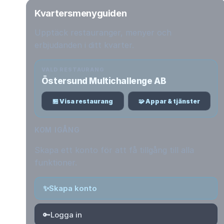
Kvartersmenyguiden
Upptäck restauranger, menyer och
erbjudanden i ditt kvarter.
VALD RESTAURANG
Östersund Multichallenge AB
🏪 Visa restaurang
🧩 Appar & tjänster
KOM IGÅNG
Skapa ett konto för att få tillgång till alla
funktioner.
✨
Skapa konto
🔑
Logga in