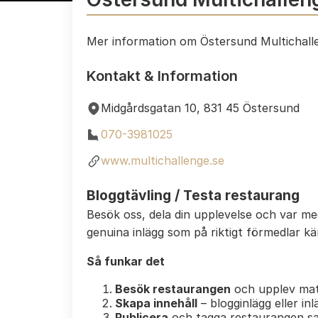
Mer information om Östersund Multichal
Kontakt & Information
Midgårdsgatan 10, 831 45 Östersund
070-3981025
www.multichallenge.se
Bloggtävling / Testa restaurang
Besök oss, dela din upplevelse och var m
genuina inlägg som på riktigt förmedlar k
Så funkar det
Besök restaurangen
och upplev mat
Skapa innehåll
– blogginlägg eller in
Publicera
och tagga restaurangen s