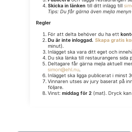
Skicka in länken
till ditt inlägg till
sim
Tips: Du får gärna även mejla menyn e
Regler
För att delta behöver du ha ett
kont
Du är inte inloggad.
Skapa gratis kon
minut).
Inlägget ska vara ditt eget och innehå
Du ska länka till restaurangens sida
Deltagare får gärna mejla aktuell men
simon@ehl.nu
.
Inlägget ska ligga publicerat i minst 
Vinnaren utses av jury baserat på inn
följare.
Vinst:
middag för 2
(mat). Dryck kan 