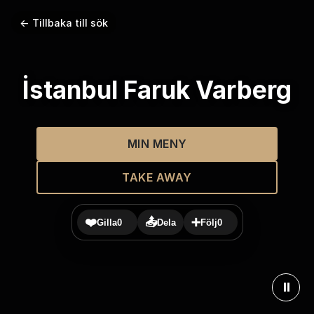
← Tillbaka till sök
İstanbul Faruk Varberg
MIN MENY
TAKE AWAY
❤️
📤
➕
Gilla
0
Dela
Följ
0
⏸