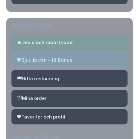
SNABBA LÄNKAR
🔥
Deals och rabattkoder
💸
Bjud in vän – få Bonus
🍽️
Hitta restaurang
📦
Mina order
❤️
Favoriter och profil
FÖR RESTAURANGER