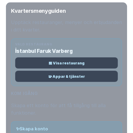
Kvartersmenyguiden
Upptäck restauranger, menyer och erbjudanden
i ditt kvarter.
VALD RESTAURANG
İstanbul Faruk Varberg
🏪 Visa restaurang
🧩 Appar & tjänster
KOM IGÅNG
Skapa ett konto för att få tillgång till alla
funktioner.
✨
Skapa konto