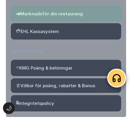
📣
Marknadsför din restaurang
💳
EHL Kassasystem
INFORMATION
⭐
KMG Poäng & belöningar
📄
Villkor för poäng, rabatter & Bonus
🔒
Integritetspolicy
🌙