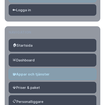
🔑
Logga in
NAVIGATION
🏠
Startsida
📊
Dashboard
🧩
Appar och tjänster
💎
Priser & paket
📋
Personalliggare