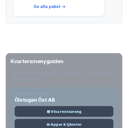
Se alla paket →
Kvartersmenyguiden
Upptäck restauranger, menyer och erbjudanden
i ditt kvarter.
VALD RESTAURANG
Ölstugan Öst AB
🏪 Visa restaurang
🧩 Appar & tjänster