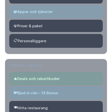
🧩
Appar och tjänster
💎
Priser & paket
📋
Personalliggare
SNABBA LÄNKAR
🔥
Deals och rabattkoder
💸
Bjud in vän – få Bonus
🍽️
Hitta restaurang