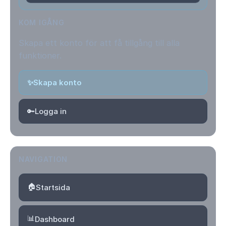
KOM IGÅNG
Skapa ett konto för att få tillgång till alla
funktioner.
✨
Skapa konto
🔑
Logga in
NAVIGATION
🏠
Startsida
📊
Dashboard