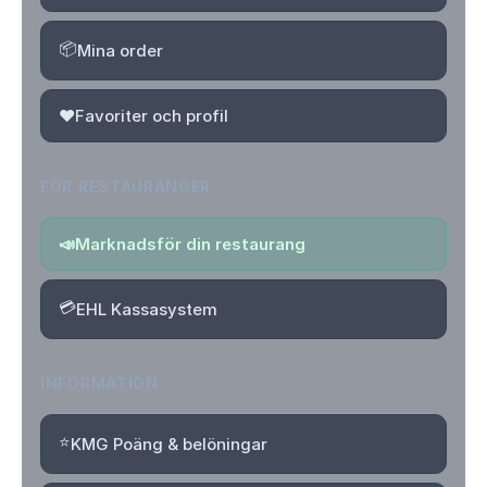
📦
Mina order
❤️
Favoriter och profil
FÖR RESTAURANGER
📣
Marknadsför din restaurang
💳
EHL Kassasystem
INFORMATION
⭐
KMG Poäng & belöningar