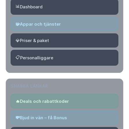
📊
Dashboard
🧩
Appar och tjänster
💎
Priser & paket
📋
Personalliggare
SNABBA LÄNKAR
🔥
Deals och rabattkoder
💸
Bjud in vän – få Bonus