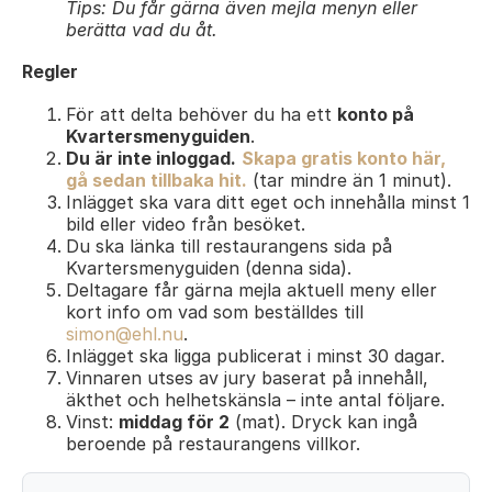
Tips: Du får gärna även mejla menyn eller
berätta vad du åt.
Regler
För att delta behöver du ha ett
konto på
Kvartersmenyguiden
.
Du är inte inloggad.
Skapa gratis konto här,
gå sedan tillbaka hit.
(tar mindre än 1 minut).
Inlägget ska vara ditt eget och innehålla minst 1
bild eller video från besöket.
Du ska länka till restaurangens sida på
Kvartersmenyguiden (denna sida).
Deltagare får gärna mejla aktuell meny eller
kort info om vad som beställdes till
simon@ehl.nu
.
Inlägget ska ligga publicerat i minst 30 dagar.
Vinnaren utses av jury baserat på innehåll,
äkthet och helhetskänsla – inte antal följare.
Vinst:
middag för 2
(mat). Dryck kan ingå
beroende på restaurangens villkor.