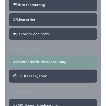
🍽️
Hitta restaurang
📦
Mina order
❤️
Favoriter och profil
FÖR RESTAURANGER
📣
Marknadsför din restaurang
💳
EHL Kassasystem
INFORMATION
⭐
KMG Poäng & belöningar