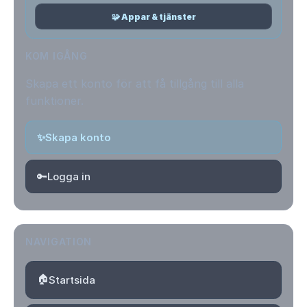
🧩 Appar & tjänster
KOM IGÅNG
Skapa ett konto för att få tillgång till alla
funktioner.
✨
Skapa konto
🔑
Logga in
NAVIGATION
🏠
Startsida