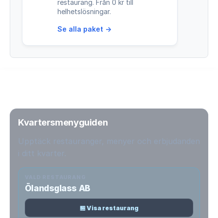
restaurang. Från 0 kr till
helhetslösningar.
Se alla paket →
Kvartersmenyguiden
Upptäck restauranger, menyer och erbjudanden
i ditt kvarter.
VALD RESTAURANG
Ölandsglass AB
🏪 Visa restaurang