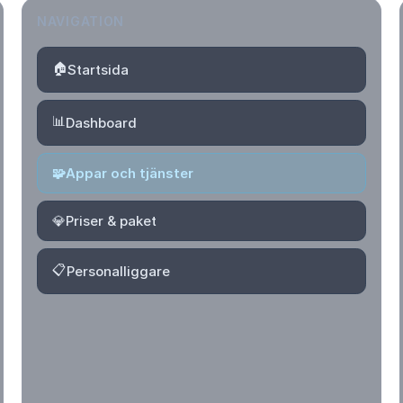
NAVIGATION
🏠
Startsida
📊
Dashboard
🧩
Appar och tjänster
💎
Priser & paket
📋
Personalliggare