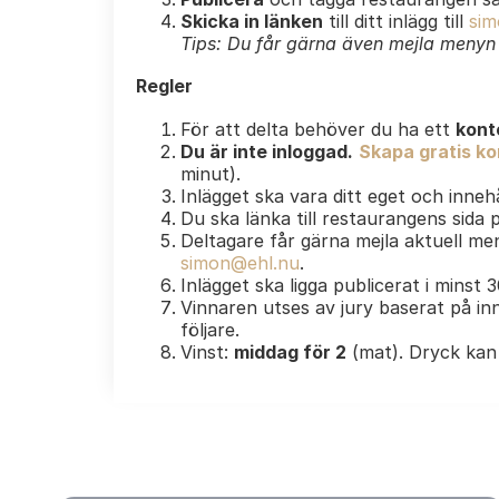
Skicka in länken
till ditt inlägg till
sim
Tips: Du får gärna även mejla menyn e
Regler
För att delta behöver du ha ett
kont
Du är inte inloggad.
Skapa gratis kon
minut).
Inlägget ska vara ditt eget och innehå
Du ska länka till restaurangens sida
Deltagare får gärna mejla aktuell men
simon@ehl.nu
.
Inlägget ska ligga publicerat i minst 
Vinnaren utses av jury baserat på inn
följare.
Vinst:
middag för 2
(mat). Dryck kan 