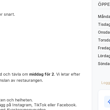
ÖPPE
r snart.
Månd
Tisda
Onsda
Torsd
Freda
Lörda
Sönda
ed och tävla om
middag för 2
. Vi letar efter
änslan av restaurangen.
Logg
en och helheten.
lägg på Instagram, TikTok eller Facebook.
amt Kvartersmenyguiden.