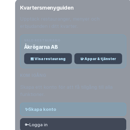
Kvartersmenyguiden
Upptäck restauranger, menyer och
erbjudanden i ditt kvarter.
VALD RESTAURANG
Åkrögarna AB
🏪 Visa restaurang
🧩 Appar & tjänster
KOM IGÅNG
Skapa ett konto för att få tillgång till alla
funktioner.
✨
Skapa konto
🔑
Logga in