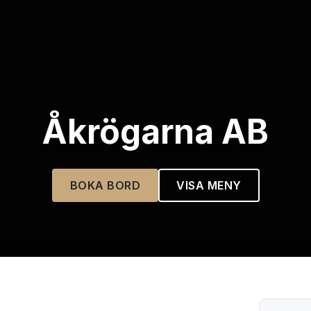
Åkrögarna AB
BOKA BORD
VISA MENY