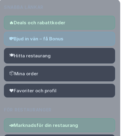
SNABBA LÄNKAR
🔥
Deals och rabattkoder
💸
Bjud in vän – få Bonus
🍽️
Hitta restaurang
📦
Mina order
❤️
Favoriter och profil
FÖR RESTAURANGER
📣
Marknadsför din restaurang