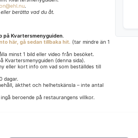
on@ehl.nu
.
ller berätta vad du åt.
o på Kvartersmenyguiden
.
to här, gå sedan tillbaka hit.
(tar mindre än 1
lla minst 1 bild eller video från besöket.
 på Kvartersmenyguiden (denna sida).
y eller kort info om vad som beställdes till
30 dagar.
ehåll, äkthet och helhetskänsla – inte antal
ingå beroende på restaurangens villkor.