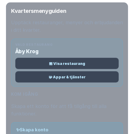
Kvartersmenyguiden
Upptäck restauranger, menyer och erbjudanden
i ditt kvarter.
VALD RESTAURANG
Åby Krog
🏪 Visa restaurang
🧩 Appar & tjänster
KOM IGÅNG
Skapa ett konto för att få tillgång till alla
funktioner.
✨
Skapa konto