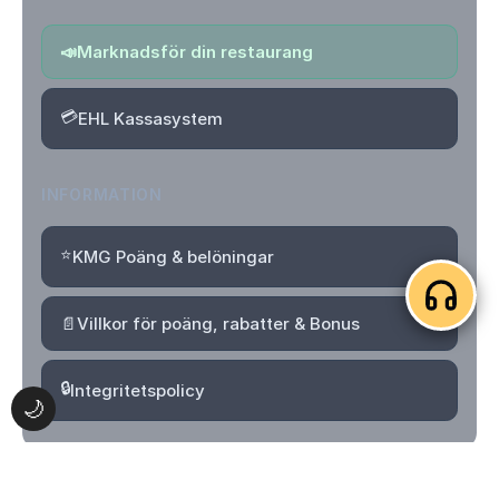
📣
Marknadsför din restaurang
💳
EHL Kassasystem
INFORMATION
⭐
KMG Poäng & belöningar
📄
Villkor för poäng, rabatter & Bonus
🔒
Integritetspolicy
🌙