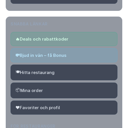
SNABBA LÄNKAR
🔥
Deals och rabattkoder
💸
Bjud in vän – få Bonus
🍽️
Hitta restaurang
📦
Mina order
❤️
Favoriter och profil
FÖR RESTAURANGER