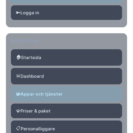
🔑
Logga in
NAVIGATION
🏠
Startsida
📊
Dashboard
🧩
Appar och tjänster
💎
Priser & paket
📋
Personalliggare