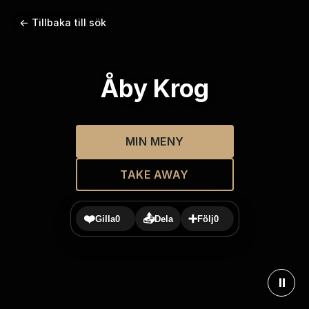
← Tillbaka till sök
Åby Krog
MIN MENY
TAKE AWAY
❤️
📤
➕
Gilla
0
Dela
Följ
0
⏸