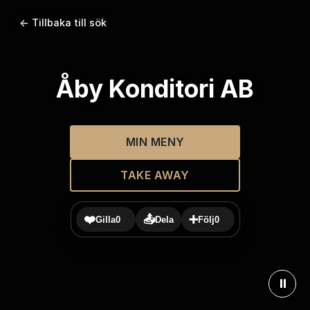
← Tillbaka till sök
Åby Konditori AB
MIN MENY
TAKE AWAY
❤️
📤
➕
Gilla
0
Dela
Följ
0
⏸