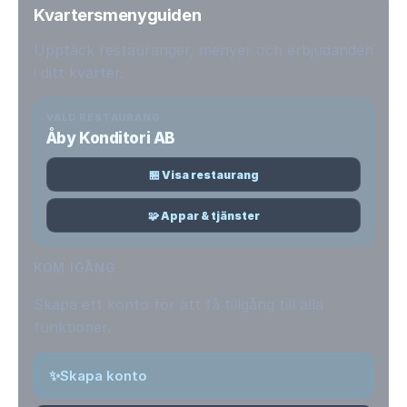
Kvartersmenyguiden
Upptäck restauranger, menyer och erbjudanden
i ditt kvarter.
VALD RESTAURANG
Åby Konditori AB
🏪 Visa restaurang
🧩 Appar & tjänster
KOM IGÅNG
Skapa ett konto för att få tillgång till alla
funktioner.
✨
Skapa konto