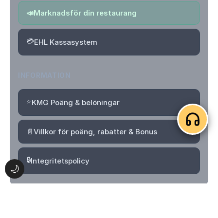
📣
Marknadsför din restaurang
💳
EHL Kassasystem
INFORMATION
⭐
KMG Poäng & belöningar
📄
Villkor för poäng, rabatter & Bonus
🔒
Integritetspolicy
🌙