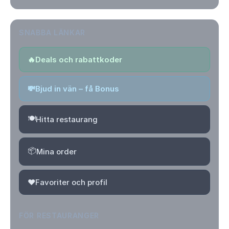
SNABBA LÄNKAR
🔥
Deals och rabattkoder
💸
Bjud in vän – få Bonus
🍽️
Hitta restaurang
📦
Mina order
❤️
Favoriter och profil
FÖR RESTAURANGER