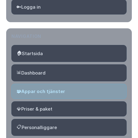
🔑
Logga in
NAVIGATION
🏠
Startsida
📊
Dashboard
🧩
Appar och tjänster
💎
Priser & paket
📋
Personalliggare