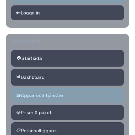
🔑
Logga in
NAVIGATION
🏠
Startsida
📊
Dashboard
🧩
Appar och tjänster
💎
Priser & paket
📋
Personalliggare