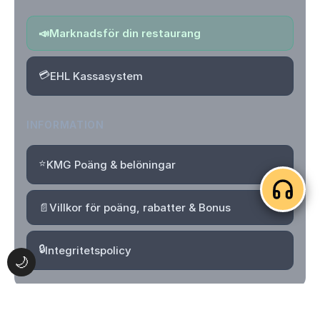
📣
Marknadsför din restaurang
💳
EHL Kassasystem
INFORMATION
⭐
KMG Poäng & belöningar
📄
Villkor för poäng, rabatter & Bonus
🔒
Integritetspolicy
🌙