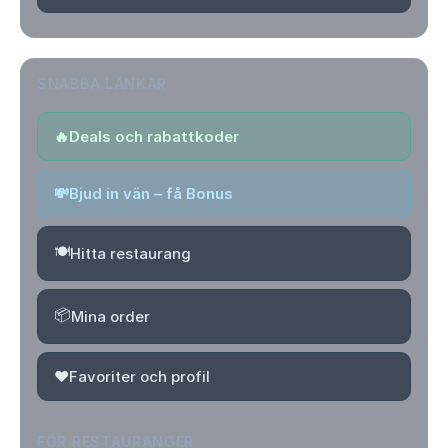
SNABBA LÄNKAR
🔥
Deals och rabattkoder
💸
Bjud in vän – få Bonus
🍽️
Hitta restaurang
📦
Mina order
❤️
Favoriter och profil
FÖR RESTAURANGER