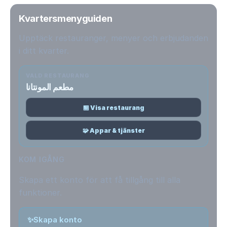
Kvartersmenyguiden
Upptäck restauranger, menyer och erbjudanden
i ditt kvarter.
VALD RESTAURANG
مطعم المونتانا
🏪 Visa restaurang
🧩 Appar & tjänster
KOM IGÅNG
Skapa ett konto för att få tillgång till alla
funktioner.
✨
Skapa konto