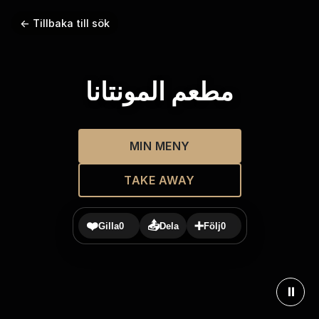
← Tillbaka till sök
مطعم المونتانا
MIN MENY
TAKE AWAY
❤️
📤
➕
Gilla
0
Dela
Följ
0
⏸