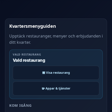
Kvartersmenyguiden
Upptäck restauranger, menyer och erbjudanden i
ditt kvarter.
VALD RESTAURANG
Vald restaurang
🏪 Visa restaurang
🧩 Appar & tjänster
KOM IGÅNG