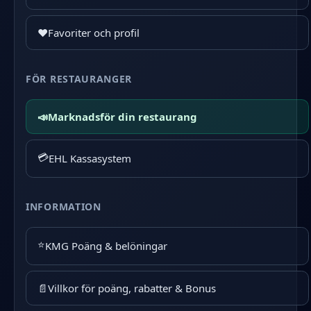
❤️
Favoriter och profil
FÖR RESTAURANGER
📣
Marknadsför din restaurang
💳
EHL Kassasystem
INFORMATION
⭐
KMG Poäng & belöningar
📄
Villkor för poäng, rabatter & Bonus