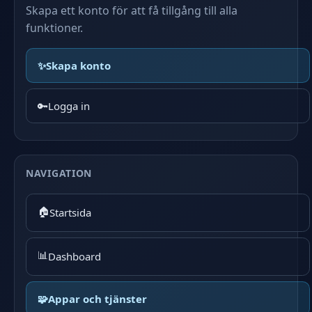
Skapa ett konto för att få tillgång till alla
funktioner.
✨
Skapa konto
🔑
Logga in
NAVIGATION
🏠
Startsida
📊
Dashboard
🧩
Appar och tjänster