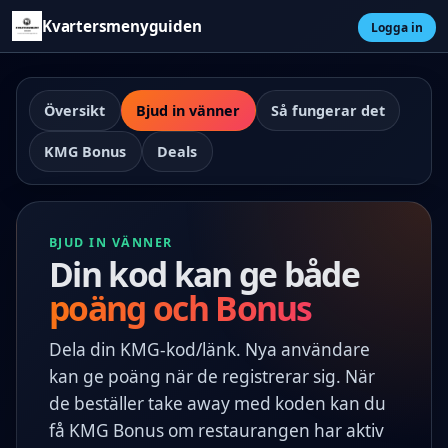
Kvartersmenyguiden
Logga in
Översikt
Bjud in vänner
Så fungerar det
KMG Bonus
Deals
BJUD IN VÄNNER
Din kod kan ge både
poäng och Bonus
Dela din KMG-kod/länk. Nya användare
kan ge poäng när de registrerar sig. När
de beställer take away med koden kan du
få KMG Bonus om restaurangen har aktiv