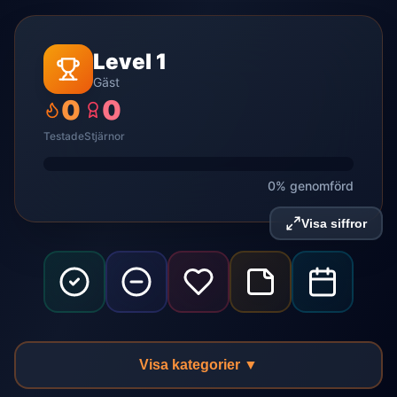
Level 1
Gäst
0
0
Testade
Stjärnor
0% genomförd
Visa siffror
Visa kategorier ▼