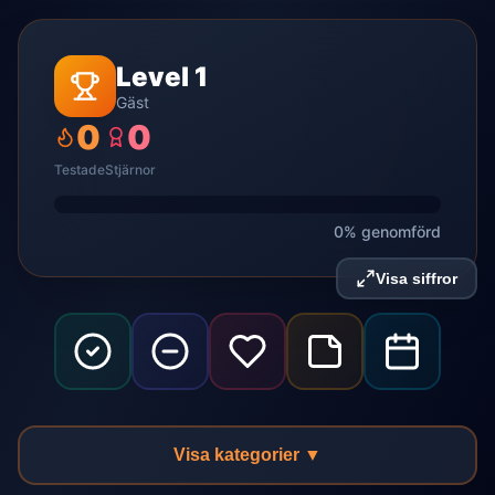
Level 1
Gäst
0
0
Testade
Stjärnor
0% genomförd
Visa siffror
Visa kategorier ▼