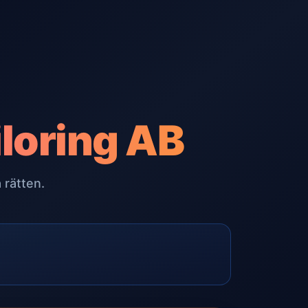
iloring AB
 rätten.