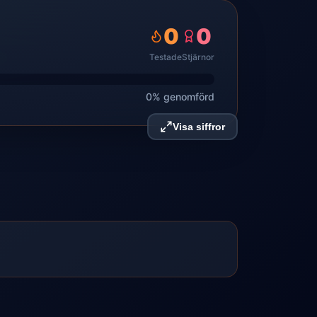
0
0
Testade
Stjärnor
0% genomförd
Visa siffror