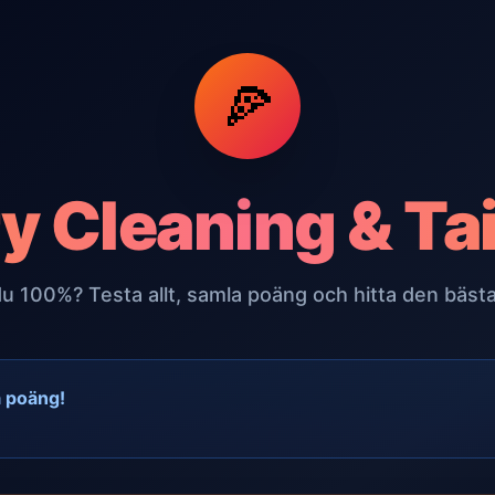
🍕
y Cleaning & Ta
du 100%? Testa allt, samla poäng och hitta den bästa
a poäng!