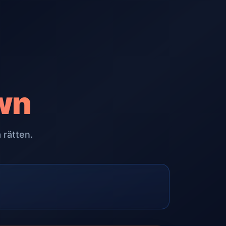
wn
 rätten.