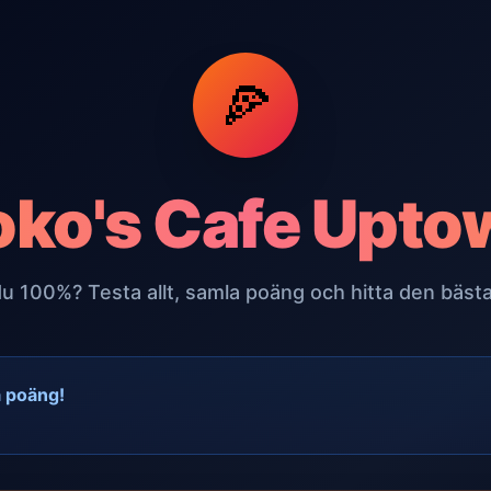
🍕
oko's Cafe Upto
du 100%? Testa allt, samla poäng och hitta den bästa
a poäng!