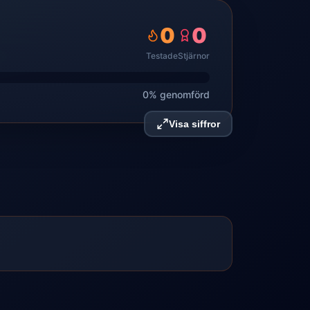
0
0
Testade
Stjärnor
0% genomförd
Visa siffror