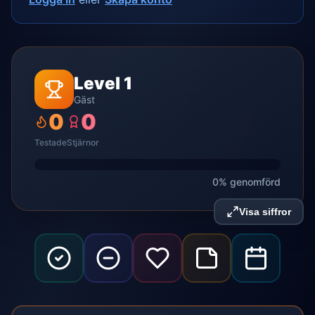
Level 1
Gäst
0
0
Testade
Stjärnor
0% genomförd
Visa siffror