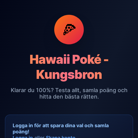
🍕
Hawaii Poké -
Kungsbron
Klarar du 100%? Testa allt, samla poäng och
hitta den bästa rätten.
Logga in för att spara dina val och samla
poäng!
Logga in
eller
Skapa konto