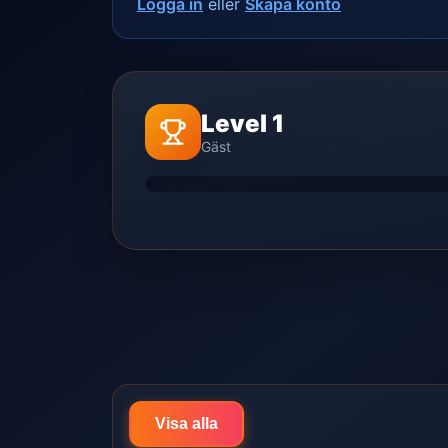
Logga in
eller
Skapa konto
Level 1
Gäst
Visa alla