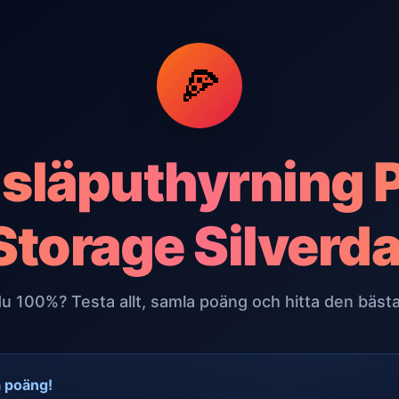
🍕
r släputhyrning P
Storage Silverda
du 100%? Testa allt, samla poäng och hitta den bästa
a poäng!