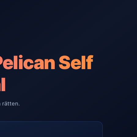
elican Self
l
 rätten.