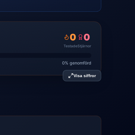
0
0
Testade
Stjärnor
0% genomförd
Visa siffror