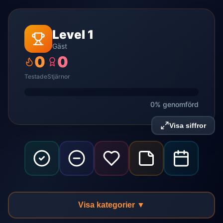
Level 1
Gäst
0
0
Testade
Stjärnor
0% genomförd
Visa siffror
Visa kategorier ▼